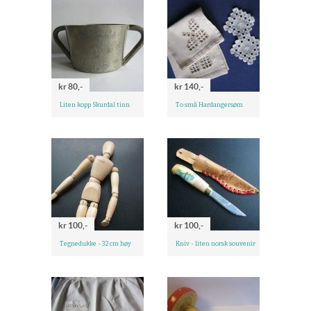
kr 80,-
kr 140,-
Liten kopp Skurdal tinn
To små Hardangersøm
kr 100,-
kr 100,-
Tegnedukke - 32 cm høy
Kniv - liten norsk souvenir