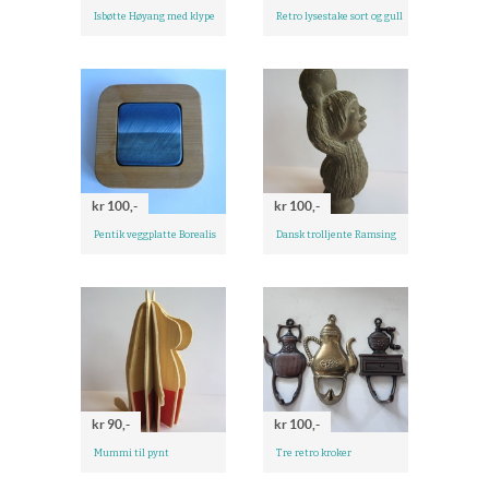
Isbøtte Høyang med klype
Retro lysestake sort og gull
kr 100,-
kr 100,-
Pentik veggplatte Borealis
Dansk trolljente Ramsing
kr 90,-
kr 100,-
Mummi til pynt
Tre retro kroker