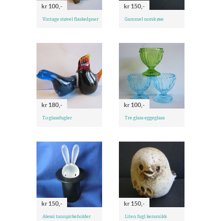
kr 100,-
kr 150,-
Vintage støvel flaskeåpner
Gammel norsk øse
kr 180,-
kr 100,-
To glassfugler
Tre glass eggeglass
kr 150,-
kr 150,-
Alessi tannpirkeholder
Liten fugl keramikk