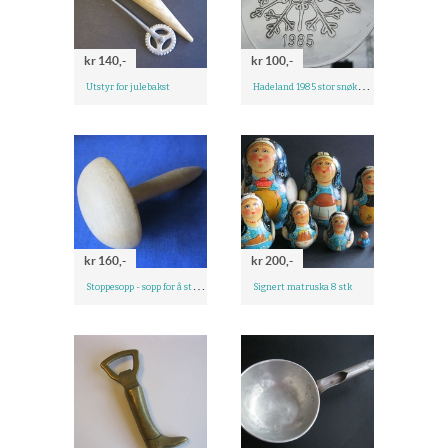
kr 140,-
kr 100,-
H
adeland 1985 stor snøkrystall
Utstyr for julebakst
kr 160,-
kr 200,-
S
toppesopp - sopp for å stoppe sokker
Signert matruska 8 stk