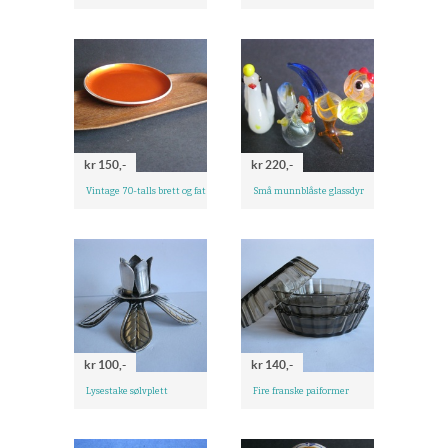
kr 150,-
kr 220,-
Vintage 70-talls brett og fat
Små munnblåste glassdyr
kr 100,-
kr 140,-
Lysestake sølvplett
Fire franske paiformer