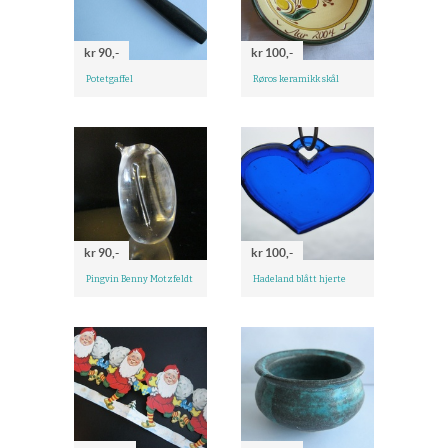
kr 90,-
kr 100,-
Potetgaffel
Røros keramikk skål
kr 90,-
kr 100,-
Pingvin Benny Motzfeldt
Hadeland blått hjerte