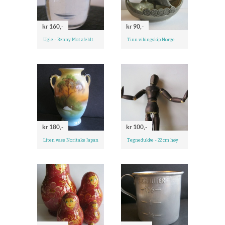
kr 160,-
kr 90,-
Ugle - Benny Motzfeldt
Tinn vikingskip Norge
kr 180,-
kr 100,-
Liten vase Noritake Japan
Tegnedukke - 22 cm høy