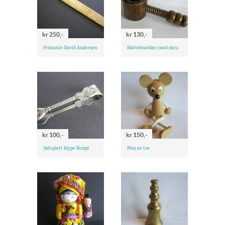
kr 250,-
kr 130,-
Primstav David Andersen
Nøtteknekker med skru
kr 100,-
kr 150,-
Sølvplett klype Norge
Mus av tre