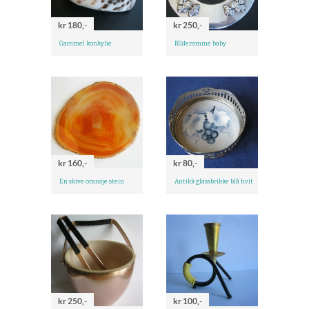
kr 180,-
kr 250,-
Gammel konkylie
BIlderamme baby
kr 160,-
kr 80,-
En skive oransje stein
Antikk glassbrikke blå hvit
kr 250,-
kr 100,-