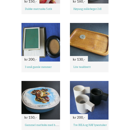
kr 150,-
kr 160,-
Dukke matruska 5 stk
Høyang målebeger 2 dl
kr 200,-
kr 130,-
3 små gamle rammer
Lite teakbrett
kr 150,-
kr 200,-
G
ammel matboks med hund
Tre IKEA og HAY lysestaker