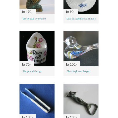
kr 170,-
kr 90,-
Gresk ugle av bronse
Lite fat Royal Copenhagen
kr 70,-
kr 100,-
Rings and things
Glassfugl med farger
kr 100,-
kr 150,-