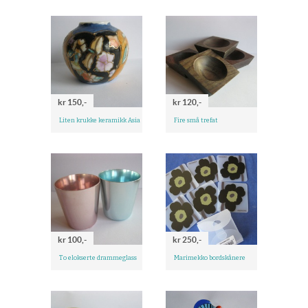
kr 150,-
kr 120,-
Liten krukke keramikk Asia
Fire små trefat
kr 100,-
kr 250,-
To elokserte drammeglass
Marimekko bordskånere