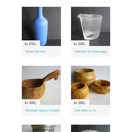
kr 150,-
kr 200,-
Signert blå vase
Hadeland Siri fløtemugge
kr 300,-
kr 180,-
Håndlaget kopp av surbjørk
Små skåler av tre