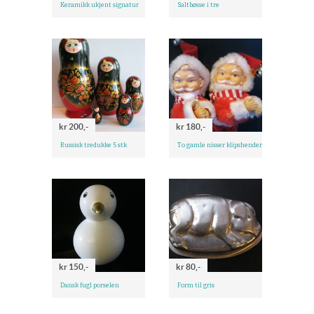
Keramikk ukjent signatur
Saltbøsse i tre
kr 200,-
kr 180,-
Russisk tredukke 5 stk
To gamle nisser klipshender
kr 150,-
kr 80,-
Dansk fugl porselen
Form til gris