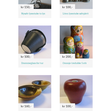
kr 150,-
kr 100,-
Nysølv lysestake to lys
Liten lysestake sølvplett
kr 100,-
kr 200,-
Drammeglass for tur
Oransje tredukke 5 stk
kr 160,-
kr 100,-