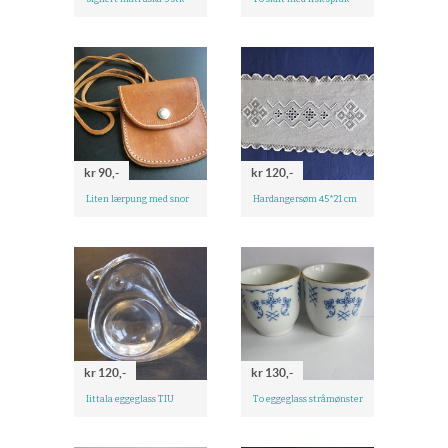
kr 90,-
kr 120,-
Liten lærpung med snor
Hardangersøm 45*21 cm
kr 120,-
kr 130,-
Iittala eggeglass TIU
To eggeglass stråmønster