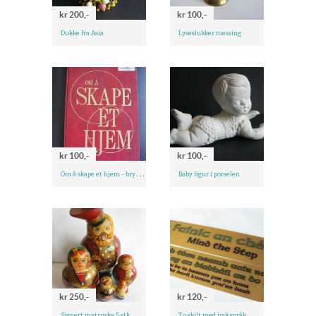
kr 200,-
kr 100,-
Dukke fra Asia
Lyseslukker messing
kr 100,-
kr 100,-
O
m å skape et hjem - bryllupsboka
Baby figur i porselen
kr 250,-
kr 120,-
Signert matruska 5 stk
To skilt med irsk språk