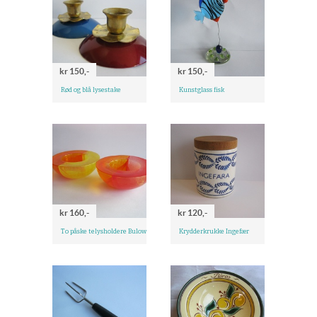
kr 150,-
kr 150,-
Rød og blå lysestake
Kunstglass fisk
kr 160,-
kr 120,-
To påske telysholdere Bulow
Krydderkrukke Ingefær