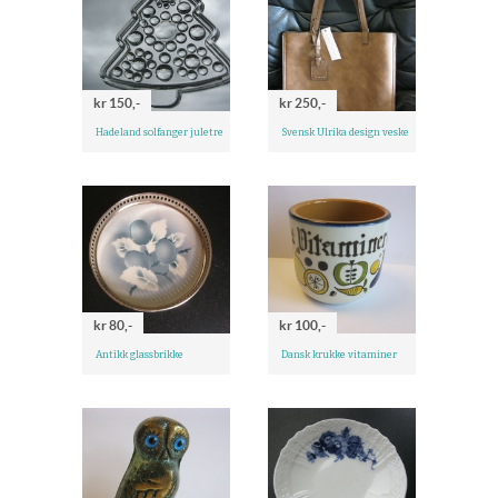
kr 150,-
kr 250,-
Hadeland solfanger juletre
Svensk Ulrika design veske
kr 80,-
kr 100,-
Antikk glassbrikke
Dansk krukke vitaminer