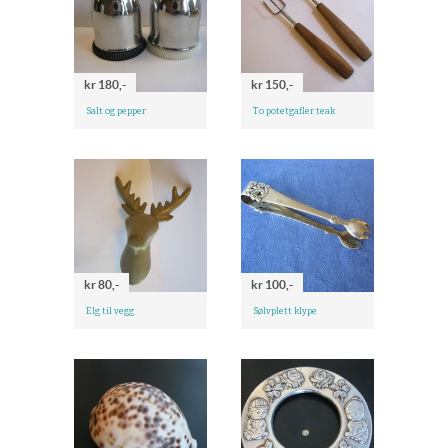
kr 180,-
kr 150,-
Salt og pepper
To potetgafler teak
kr 80,-
kr 100,-
Elg til vegg
Sølvplett klype