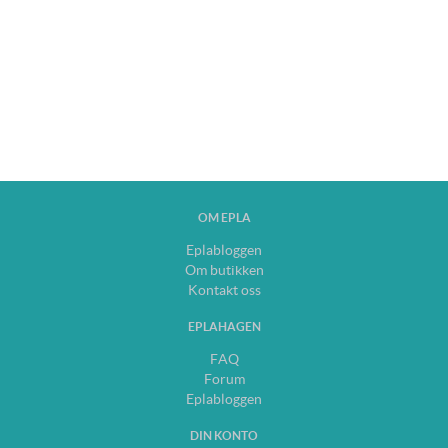
OM EPLA
Eplabloggen
Om butikken
Kontakt oss
EPLAHAGEN
FAQ
Forum
Eplabloggen
DIN KONTO