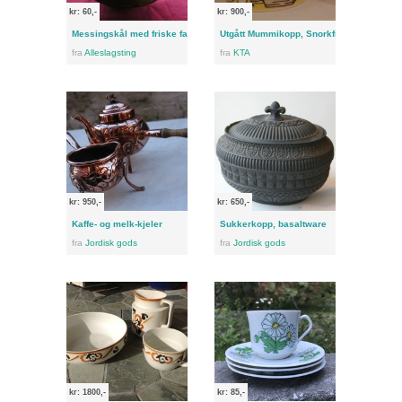
kr: 60,-
kr: 900,-
Messingskål med friske farger
Utgått Mummikopp, Snorkfrøken
fra
Alleslagsting
fra
KTA
kr: 950,-
kr: 650,-
Kaffe- og melk-kjeler
Sukkerkopp, basaltware
fra
Jordisk gods
fra
Jordisk gods
kr: 1800,-
kr: 85,-