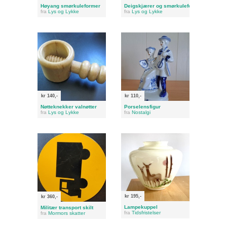
Høyang smørkuleformer
Deigskjærer og smørkuleformer
fra
Lys og Lykke
fra
Lys og Lykke
kr 140,-
kr 110,-
Nøtteknekker valnøtter
Porselensfigur
fra
Lys og Lykke
fra
Nostalgi
kr 195,-
kr 360,-
Lampekuppel
Militær transport skilt
fra
Tidsfristelser
fra
Mormors skatter