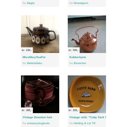
fra
Nøgla
fra
Nostalgium
kr: 240,-
kr: 500,-
MissMaryTeaPot
Kobberkjele
fra
MekitaNaku
fra
Bestemor
kr: 385,-
kr: 200,-
Vintage Downton hatt
Vintage skål: "Cutty Sark Scotch Whisky
fra
anitasnyttogbrukt
fra
Hekling & Litt Til!