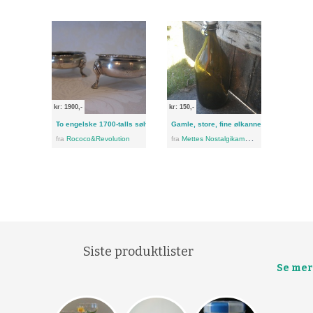
kr: 1900,-
kr: 150,-
To engelske 1700-talls sølv saltkar med flott våpenskjold
Gamle, store, fine ølkanner i glass. Kan h
fra
Rococo&Revolution
fra
Mettes Nostalgikammers
Siste produktlister
Se mer