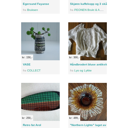
Egersund Fayanse
Skjønn kaffekopp og 3 skåler, med motiv
fra
Bruksen
fra
PEONEN Brukt & Antikk
kr: 150,-
kr: 300,-
VASE
Håndbrodert bluse antikvitet
fra
COLLECT
fra
Lys og Lykke
kr: 250,-
kr: 499,-
Retro fat Arol
"Northern Lights" laget av glasskunstere