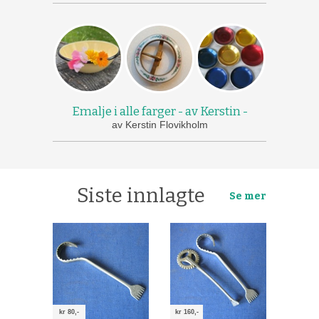
Emalje i alle farger - av Kerstin -
av Kerstin Flovikholm
Siste innlagte
Se mer
kr 80,-
kr 160,-