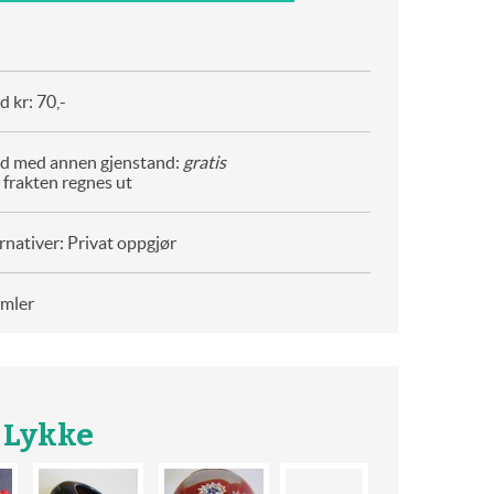
 kr: 70,-
d med annen gjenstand:
gratis
 frakten regnes ut
rnativer: Privat oppgjør
amler
g Lykke