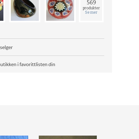
569
produkter
Se mer
selger
butikken i favorittlisten din