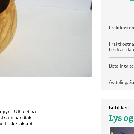
Fraktkostnad
Fraktkostna
Les hvordan
Betalingalte
Avdeling: S
Butikken
 pynt. Uthulet fra
Lys o
hest som håndtak.
kt, ikke lakkert