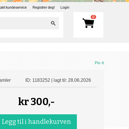
akt kundeservice
Registrer deg!
Login
0
Pin It
amler
ID: 1183252 | lagt til: 28.06.2026
kr
300,-