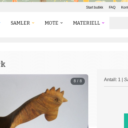
Start butikk
FAQ
Kont
SAMLER
MOTE
MATERIELL
rk
Antall: 1 |
S
8 / 8