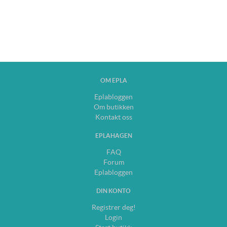
OM EPLA
Eplabloggen
Om butikken
Kontakt oss
EPLAHAGEN
FAQ
Forum
Eplabloggen
DIN KONTO
Registrer deg!
Login