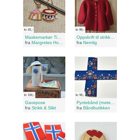
kr 25,-
kr 80,-
Maskemarkør Tivoli
Oppskrift til strikkemaskin: Babyjakke
fra
Margretes Hobbykrok
fra
Nemlig
kr 150,-
kr 90,-
Gavepose
Pyntebånd (metervare) Bardu/Målselv, blå, 9094
fra
Strikk & Slikt
fra
Båndbutikken