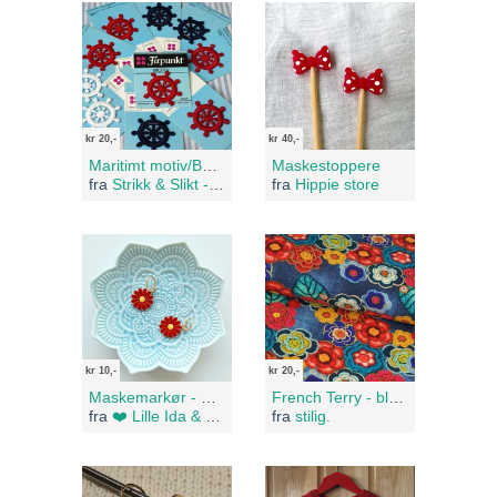
kr 20,-
kr 40,-
Maritimt motiv/Båtratt
Maskestoppere
fra
Strikk & Slikt - Restelager
fra
Hippie store
kr 10,-
kr 20,-
Maskemarkør - Rød blomst -
French Terry - blomster på jeans
fra
❤️ Lille Ida & Emil ❤️
fra
stilig.