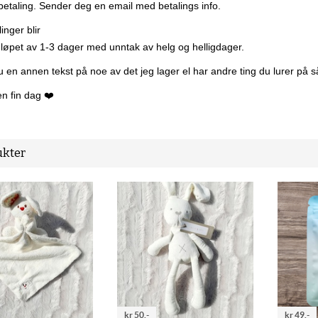
 betaling. Sender deg en email med betalings info.
linger blir
i løpet av 1-3 dager med unntak av helg og helligdager.
 en annen tekst på noe av det jeg lager el har andre ting du lurer på
n fin dag ❤️
kter
kr 50,-
kr 49,-