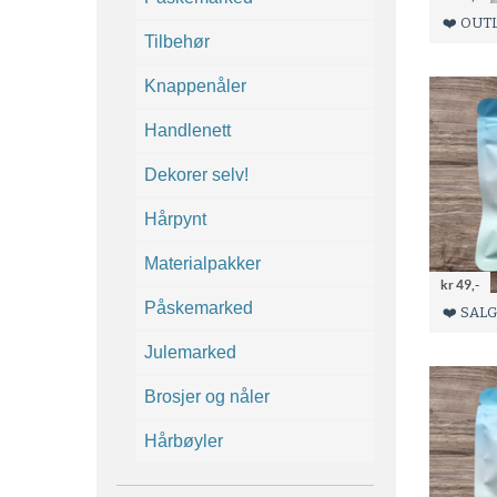
Tilbehør
Knappenåler
Handlenett
Dekorer selv!
Hårpynt
Materialpakker
kr 49,-
Påskemarked
Julemarked
Brosjer og nåler
Hårbøyler