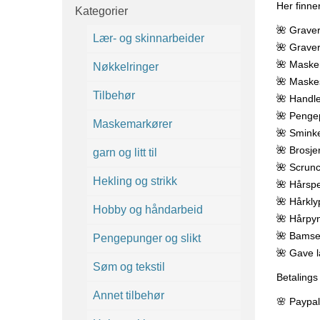
Her finne
Kategorier
🌺 Graver
Lær- og skinnarbeider
🌺 Graver
🌺 Maske
Nøkkelringer
🌺 Maske
Tilbehør
🌺 Handle
🌺 Penge
Maskemarkører
🌺 Smink
🌺 Brosje
garn og litt til
🌺 Scrunc
Hekling og strikk
🌺 Hårsp
🌺 Hårkly
Hobby og håndarbeid
🌺 Hårpynt
🌺 Bamse
Pengepunger og slikt
🌺 Gave 
Søm og tekstil
Betalings
Annet tilbehør
🌸 Paypal.