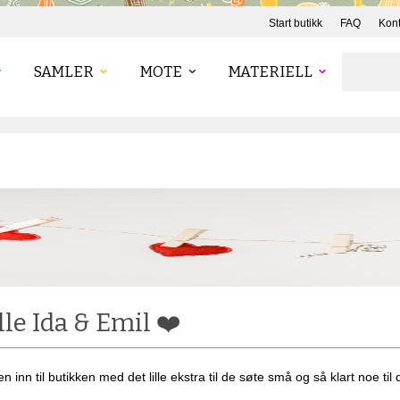
Start butikk
FAQ
Kont
SAMLER
MOTE
MATERIELL
lle Ida & Emil ❤️
inn til butikken med det lille ekstra til de søte små og så klart noe til 