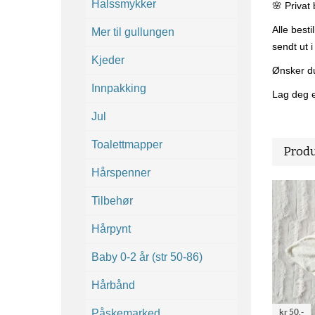
Halssmykker
🌸 Privat
Alle bestil
Mer til gullungen
sendt ut 
Kjeder
Ønsker du
Innpakking
Lag deg e
Jul
Toalettmapper
Produ
Hårspenner
Tilbehør
Hårpynt
Baby 0-2 år (str 50-86)
Hårbånd
Påskemarked
kr 50,-