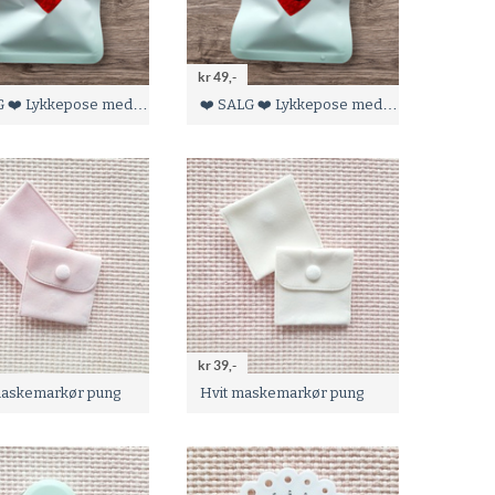
kr 49,-
❤️ SALG ❤️ Lykkepose med 1 sett maskestoppere og 6 stk maskemarkører
❤️ SALG ❤️ Lykkepose med 1 sett maskestoppere og 6 stk maskemarkører
kr 39,-
askemarkør pung
Hvit maskemarkør pung