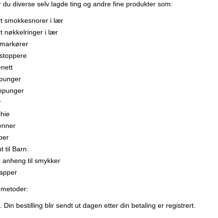
r du diverse selv lagde ting og andre fine produkter som:
t smokkesnorer i lær
t nøkkelringer i lær
markører
stoppere
nett
punger
epunger
r
hie
enner
per
 til Barn.
 anheng til smykker
lapper
 metoder:
 Din bestilling blir sendt ut dagen etter din betaling er registrert.