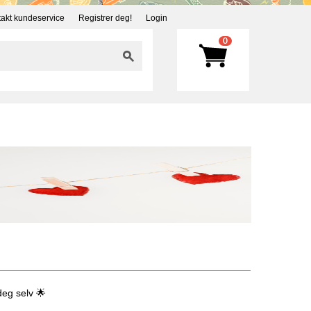
akt kundeservice
Registrer deg!
Login
0
deg selv 🌟