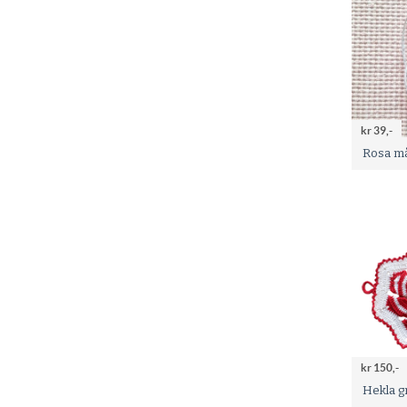
kr 39,-
Rosa m
kr 150,-