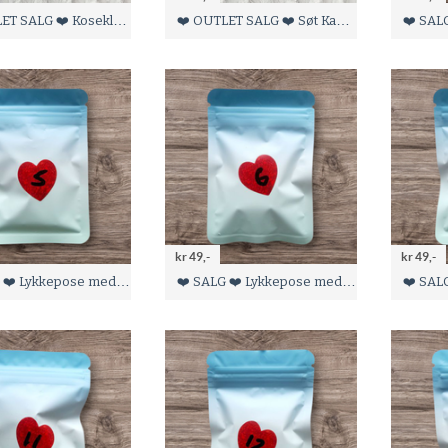
❤️ OUTLET SALG ❤️ Koseklut med bamse
❤️ OUTLET SALG ❤️ Søt Kanin bamse
kr 49,-
kr 49,-
❤️ SALG ❤️ Lykkepose med 1 sett maskestoppere og 6 stk maskemarkører
❤️ SALG ❤️ Lykkepose med 1 sett maskestoppere og 6 stk maskemarkører