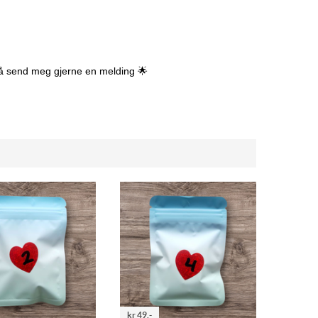
 så send meg gjerne en melding 🌟
kr 49,-