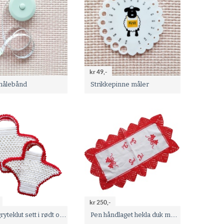
kr 49,-
målebånd
Strikkepinne måler
kr 250,-
Hekla gryteklut sett i rødt og hvitt med pent mønster
Pen håndlaget hekla duk med jule broderi