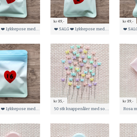
kr 49,-
kr 49,-
❤️ SALG ❤️ Lykkepose med 1 sett maskestoppere og 6 stk maskemarkører
❤️ SALG ❤️ Lykkepose med 1 sett maskestoppere og 6 stk maskemarkører
kr 35,-
kr 39,-
❤️ SALG ❤️ Lykkepose med 1 sett maskestoppere og 6 stk maskemarkører
50 stk knappenåler med sommerfugl pynt
Rosa m