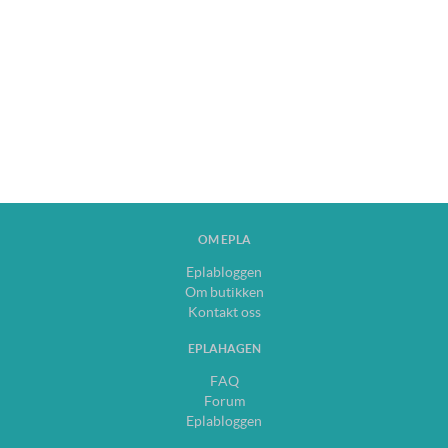
OM EPLA
Eplabloggen
Om butikken
Kontakt oss
EPLAHAGEN
FAQ
Forum
Eplabloggen