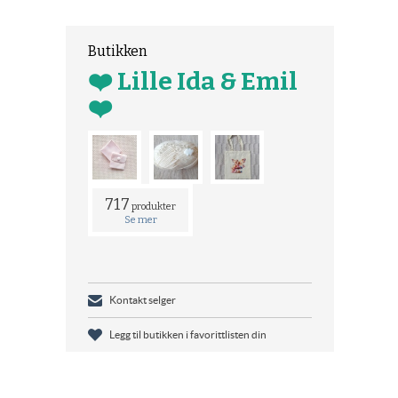
Butikken
❤️ Lille Ida & Emil
❤️
717
produkter
Se mer
Kontakt selger
Legg til butikken i favorittlisten din