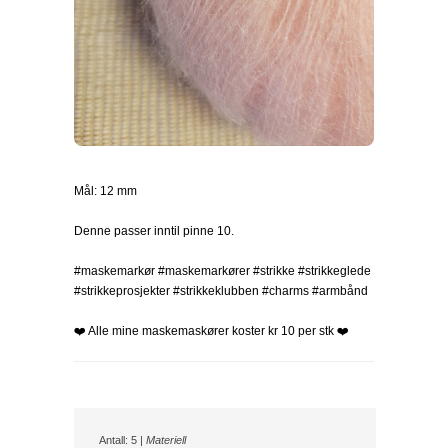
Mål: 12 mm
Denne passer inntil pinne 10.
#maskemarkør #maskemarkører #strikke #strikkeglede
#strikkeprosjekter #strikkeklubben #charms #armbånd
❤️ Alle mine maskemaskører koster kr 10 per stk ❤️
Antall: 5 |
Materiell