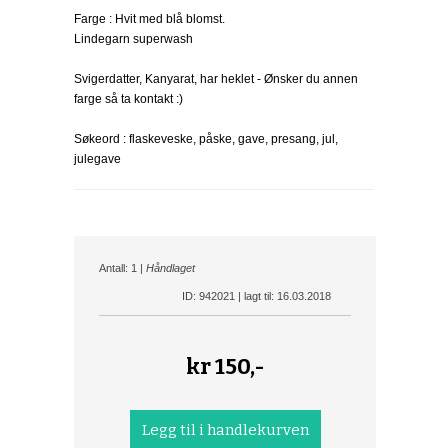
Farge : Hvit med blå blomst.
Lindegarn superwash
Svigerdatter, Kanyarat, har heklet - Ønsker du annen
farge så ta kontakt :)
Søkeord : flaskeveske, påske, gave, presang, jul,
julegave
Antall: 1 |
Håndlaget
ID: 942021 | lagt til: 16.03.2018
kr
150,-