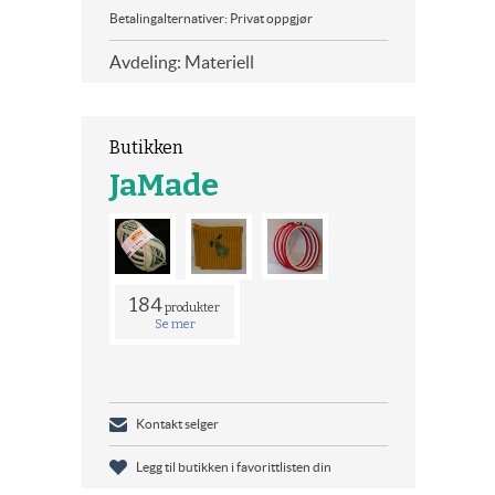
Betalingalternativer: Privat oppgjør
Avdeling: Materiell
Butikken
JaMade
184
produkter
Se mer
Kontakt selger
Legg til butikken i favorittlisten din