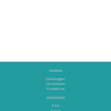
OM EPLA
Eplabloggen
Om butikken
Kontakt oss
EPLAHAGEN
FAQ
Forum