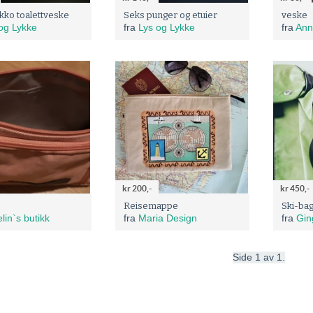
ko toalettveske
Seks punger og etuier
veske
og Lykke
fra
Lys og Lykke
fra
Anne
kr 200,-
kr 450,-
Reisemappe
lin`s butikk
fra
Maria Design
fra
Ging
Side 1 av 1.