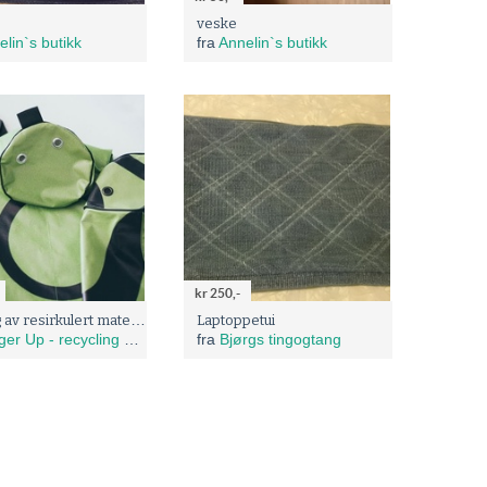
veske
lin`s butikk
fra
Annelin`s butikk
kr 250,-
Ski-bag av resirkulert materiale (grønn)
Laptoppetui
er Up - recycling bags
fra
Bjørgs tingogtang