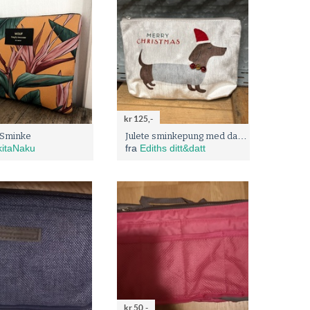
kr 125,-
Julete sminkepung med dachs m/bjeller
Sminke
itaNaku
fra
Ediths ditt&datt
kr 50,-