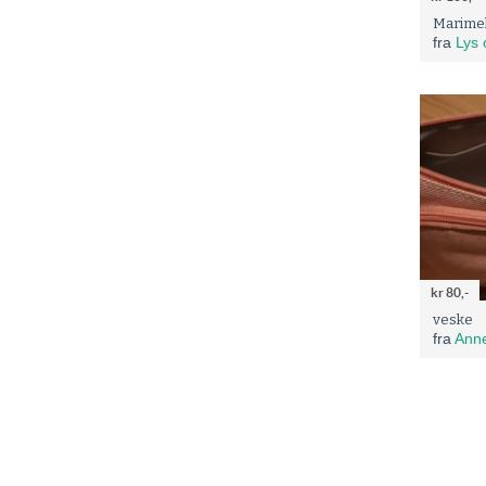
Marimek
fra
Lys 
kr 80,-
veske
fra
Anne