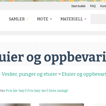
Start butikk
FAQ
Kont
SAMLER
MOTE
MATERIELL
uier og oppbevar
>
Vesker, punger og etuier
>
Etuier og oppbevar
tter
Pris lav-høy
|
Pris høy-lav
|
Siste innlagt