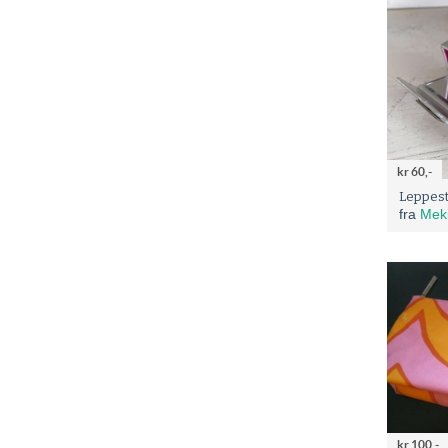
kr 60,-
Leppest
fra
Mek
kr 100,-