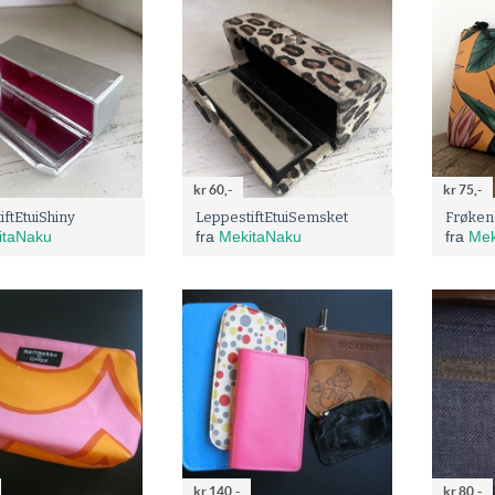
kr 60,-
kr 75,-
iftEtuiShiny
LeppestiftEtuiSemsket
Frøken
itaNaku
fra
MekitaNaku
fra
Mek
kr 140,-
kr 80,-