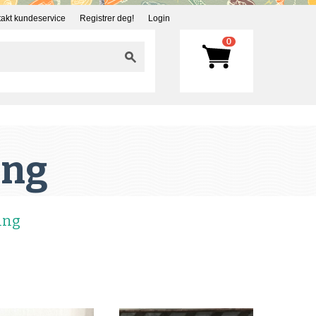
akt kundeservice
Registrer deg!
Login
0
ing
ing