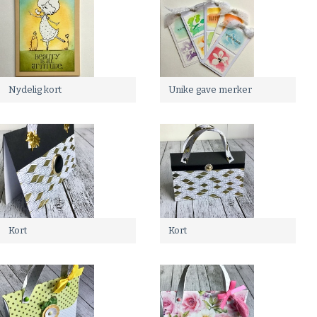
Nydelig kort
Unike gave merker
Kort
Kort