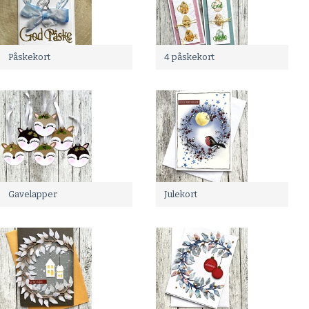
Påskekort
4 påskekort
Gavelapper
Julekort