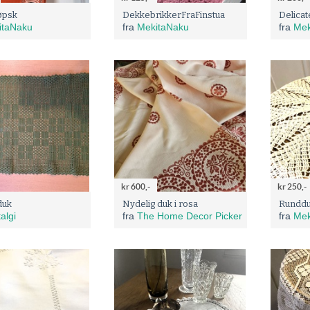
øpsk
DekkebrikkerFraFinstua
Delica
itaNaku
fra
MekitaNaku
fra
Mek
kr 600,-
kr 250,-
duk
Nydelig duk i rosa
Rundd
algi
fra
The Home Decor Picker
fra
Mek