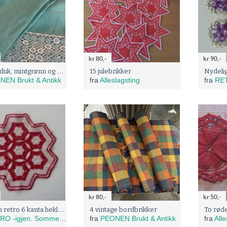
kr 80,-
kr 90,-
Vintage duk, mintgrønn og hvit
15 julebrikker
NEN Brukt & Antikk
fra
Alleslagsting
fra
RETRO
kr 80,-
kr 50,-
Morsom retro 6 kanta hekla brikke - 70- talls
4 vintage bordbrikker
To røde
 -igjen. Sommer salg 20% !
fra
PEONEN Brukt & Antikk
fra
Alle