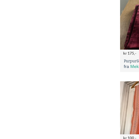
kr 175,-
Purpur&
fra
Mek
kr 100,-