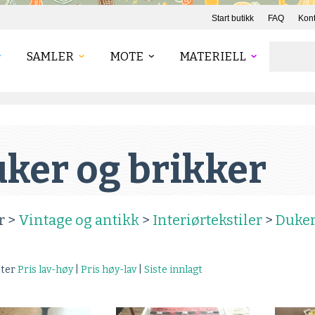
Start butikk
FAQ
Kont
SAMLER
MOTE
MATERIELL
ker og brikker
r >
Vintage og antikk
>
Interiørtekstiler
>
Duker
tter
Pris lav-høy
|
Pris høy-lav
|
Siste innlagt