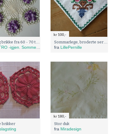
kr 100,-
Nydelig brikke fra 60 - 70 talls
Sommarlege, broderte serviettar
 -igjen. Sommer salg 20% !
fra
LillePernille
kr 180,-
 brikker
Stor duk
slagsting
fra
Miradesign