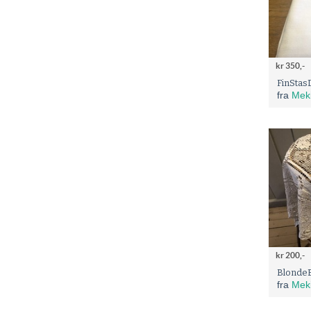
kr 350,-
FinStas
fra
Mek
kr 200,-
Blonde
fra
Mek