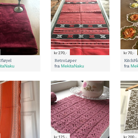
kr 270,-
kr 70,-
Fløyel
RetroLøper
KitchP
itaNaku
fra
MekitaNaku
fra
Mek
kr 125,-
kr 200,-