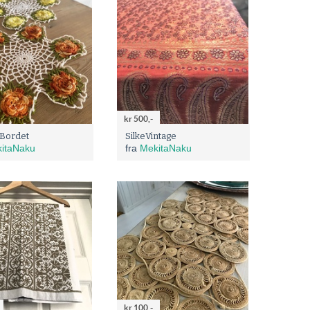
kr 500,-
åBordet
SilkeVintage
itaNaku
fra
MekitaNaku
kr 100,-