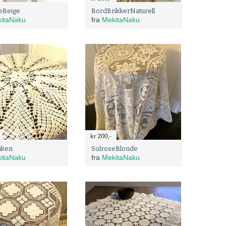
teBeige
BordBrikkerNaturell
itaNaku
fra
MekitaNaku
kr 200,-
uken
SolroseBlonde
itaNaku
fra
MekitaNaku