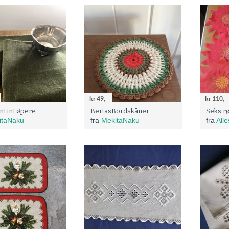
kr 49,-
kr 110,-
nLinLøpere
BertasBordskåner
Seks r
itaNaku
fra
MekitaNaku
fra
Alle