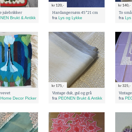
kr 120,-
kr 140,-
e julebrikker
Hardangersøm 45*21 cm
To små
NEN Brukt & Antikk
fra
Lys og Lykke
fra
Lys
kr 175,-
kr 325,-
 vevet
Vintage duk, gul og grå
Vintage 
 Home Decor Picker
fra
PEONEN Brukt & Antikk
fra
PEO