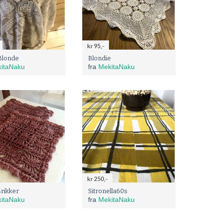
kr 95,-
Blonde
Blondie
itaNaku
fra
MekitaNaku
kr 250,-
rikker
Sitronella60s
itaNaku
fra
MekitaNaku