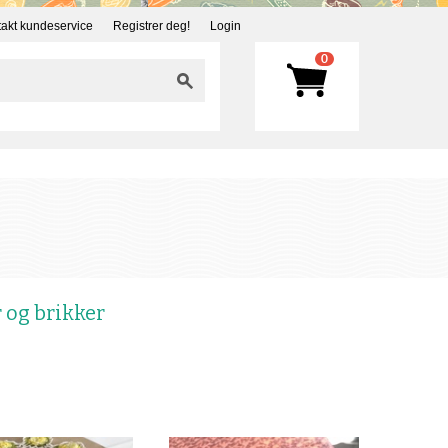
akt kundeservice
Registrer deg!
Login
0
 og brikker