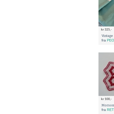
kr 325,-
fra
PEO
kr 100,-
fra
RETRO