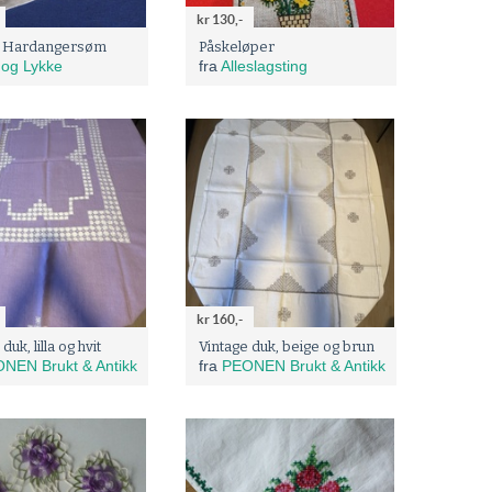
kr 130,-
 Hardangersøm
Påskeløper
 og Lykke
fra
Alleslagsting
kr 160,-
duk, lilla og hvit
Vintage duk, beige og brun
NEN Brukt & Antikk
fra
PEONEN Brukt & Antikk