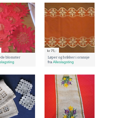
kr 75,-
øde blomster
Løper og brikker i oransje
slagsting
fra
Alleslagsting