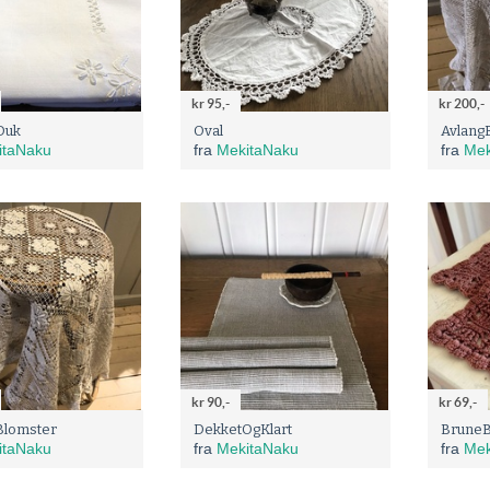
kr 95,-
kr 200,-
Duk
Oval
Avlang
itaNaku
fra
MekitaNaku
fra
Mek
kr 90,-
kr 69,-
Blomster
DekketOgKlart
BruneB
itaNaku
fra
MekitaNaku
fra
Mek