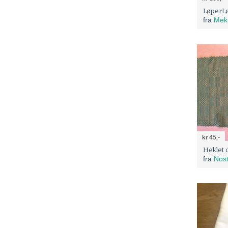
LøperL
fra
Mek
kr 45,-
Heklet 
fra
Nost