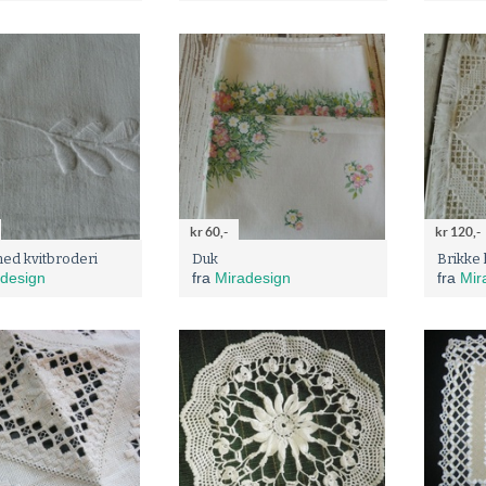
kr 60,-
kr 120,-
ed kvitbroderi
Duk
Brikke
design
fra
Miradesign
fra
Mir