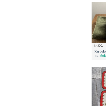
kr 300,-
Kardele
fra
Mek