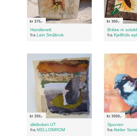
kr 375,-
kr 300,-
Handlenett
Brikke m solsik
fra
Lein Småbruk
fra
Kjellfrids ep
kr 350,-
kr 3500,-
diktboken UT
Spurven
fra
MELLOMROM
fra
Atelier Sort