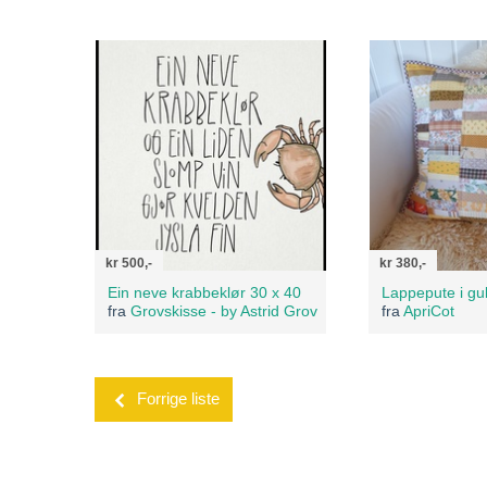
kr 500,-
kr 380,-
Ein neve krabbeklør 30 x 40
Lappepute i gul
fra
Grovskisse - by Astrid Grov
fra
ApriCot
Forrige liste