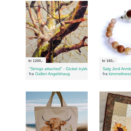
kr 1200,-
kr 160,-
"Strings attached" - Gicleé trykk
Salg Jord Arm
fra
Galleri Angelshaug
fra
kimmelines