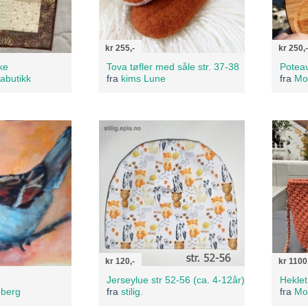
kr 255,-
kr 250,-
ke
Tova tøfler med såle str. 37-38
Poteav
labutikk
fra
kims Lune
fra
Mo
kr 120,-
kr 1100
Jerseylue str 52-56 (ca. 4-12år)
eberg
fra
stilig.
fra
Mo