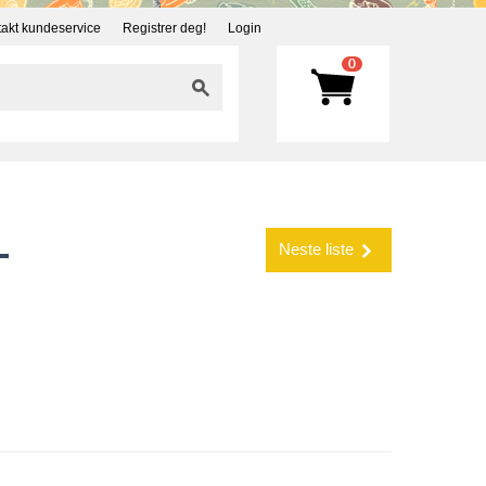
akt kundeservice
Registrer deg!
Login
0
-
Neste liste