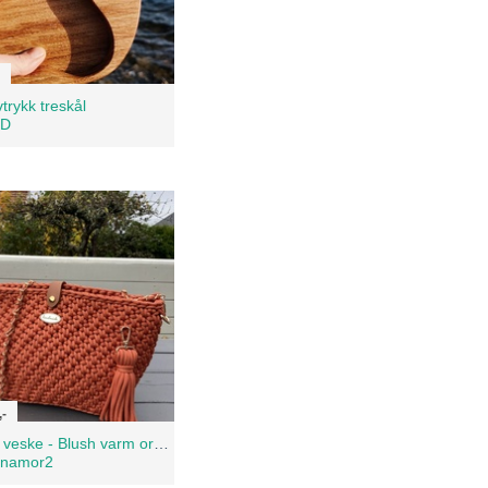
trykk treskål
D
,-
Heklet veske - Blush varm orange
namor2