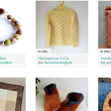
kr 340,-
kr 200,-
bånd
Hjartegensar 3-4 år
Handle
smykker
fra
Handarbeidsglede
fra
gol