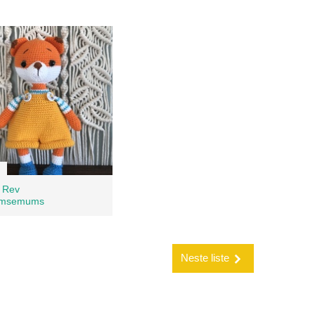
t Rev
msemums
Neste liste