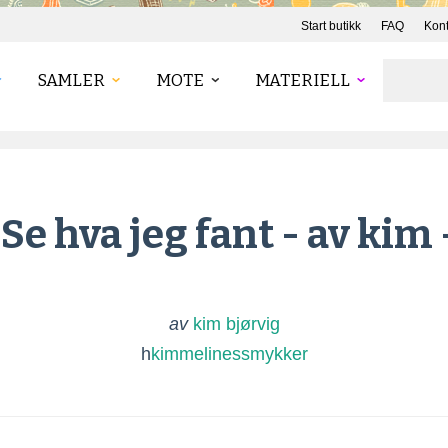
Start butikk
FAQ
Kont
SAMLER
MOTE
MATERIELL
Se hva jeg fant - av kim 
av
kim bjørvig
h
kimmelinessmykker