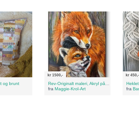
kr 1500,-
kr 450,-
t og brunt
Rev-Originalt maleri, Akryl på lerret 40/30cm.
Hekle
fra
Maggie-Krol-Art
fra
Ba