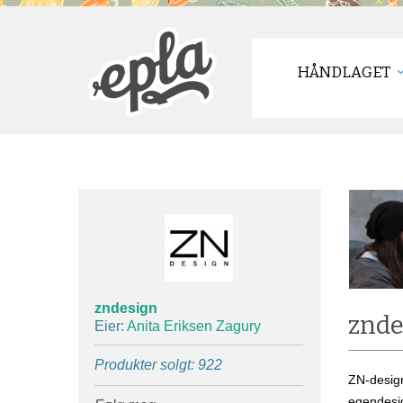
HÅNDLAGET
zndesign
znde
Eier:
Anita Eriksen Zagury
Produkter solgt: 922
ZN-design
egendesig