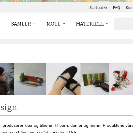
Start butikk
FAQ
Kont
SAMLER
MOTE
MATERIELL
sign
 produserer klær og tilbehør til barn, damer og menn. Produktene våre h
nede og håndlagde i vårt verksted i Oslo.