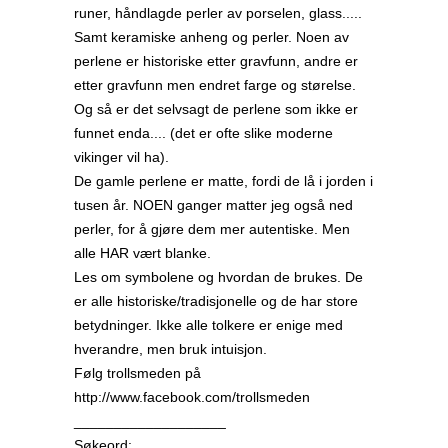
runer, håndlagde perler av porselen, glass.....
Samt keramiske anheng og perler. Noen av
perlene er historiske etter gravfunn, andre er
etter gravfunn men endret farge og størelse.
Og så er det selvsagt de perlene som ikke er
funnet enda.... (det er ofte slike moderne
vikinger vil ha).
De gamle perlene er matte, fordi de lå i jorden i
tusen år. NOEN ganger matter jeg også ned
perler, for å gjøre dem mer autentiske. Men
alle HAR vært blanke.
Les om symbolene og hvordan de brukes. De
er alle historiske/tradisjonelle og de har store
betydninger. Ikke alle tolkere er enige med
hverandre, men bruk intuisjon.
Følg trollsmeden på
http://www.facebook.com/trollsmeden
___________________
Søkeord: