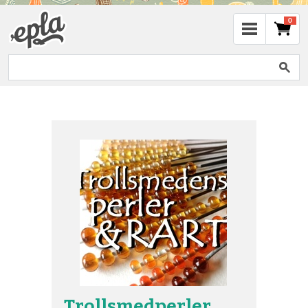
0
Trollsmedperler