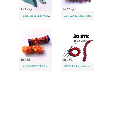
kr 195,-
kr 165,-
P
ERLER/HJERTE porselen og lampwork turkis
L
AMPWORKPERLER/ 2 stk fokusperler, lilla, gul, orange
kr 165,-
kr 150,-
L
AMPWORKPERLER/ 2 stk fokusperler, blå, Orange/gul/blå
V
IKING Mellomperler, velg farge, 30 stk OPAK (ugjennomsiktig)