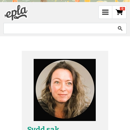
0
Sydd sak