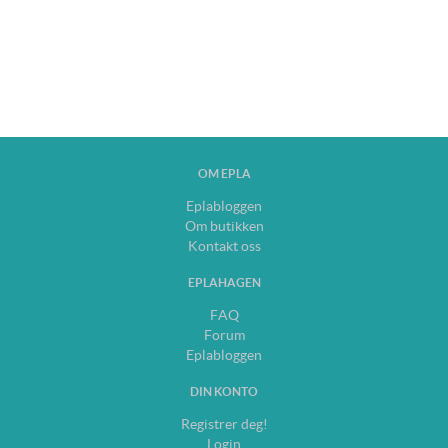
OM EPLA
Eplabloggen
Om butikken
Kontakt oss
EPLAHAGEN
FAQ
Forum
Eplabloggen
DIN KONTO
Registrer deg!
Login