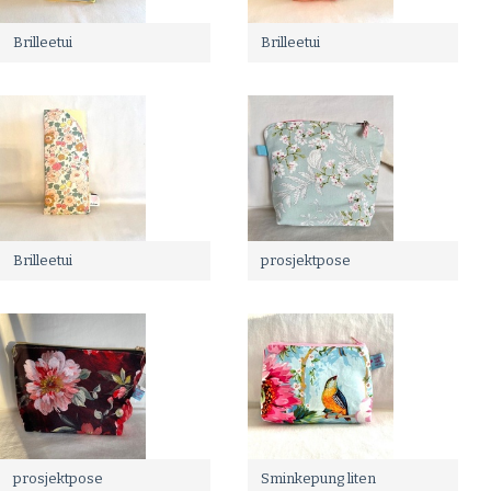
Brilleetui
Brilleetui
Brilleetui
prosjektpose
prosjektpose
Sminkepung liten