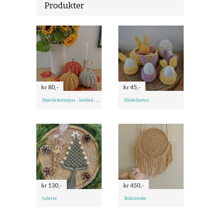
Produkter
kr 80,-
kr 45,-
H
østdekorasjon - heklede gresskar
Påskeharen
kr 130,-
kr 450,-
Juletre
Bohoveske