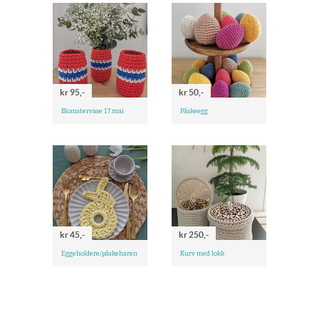
kr 95,-
kr 50,-
Blomstervase 17.mai
Påskeegg
kr 45,-
kr 250,-
Eggeholdere/påskeharen
Kurv med lokk