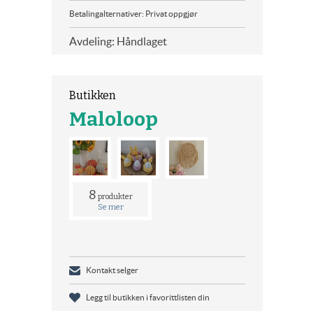
Betalingalternativer: Privat oppgjør
Avdeling: Håndlaget
Butikken
Maloloop
8
produkter
Se mer
Kontakt selger
Legg til butikken i favorittlisten din