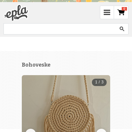
0
Bohoveske
1 / 3