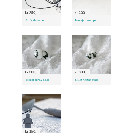
kr 250,-
kr 300,-
Søt hodeskalle
Mansjettknapper
kr 300,-
kr 300,-
Øredobber av glass
Stilig ring av glass
kr 150,-