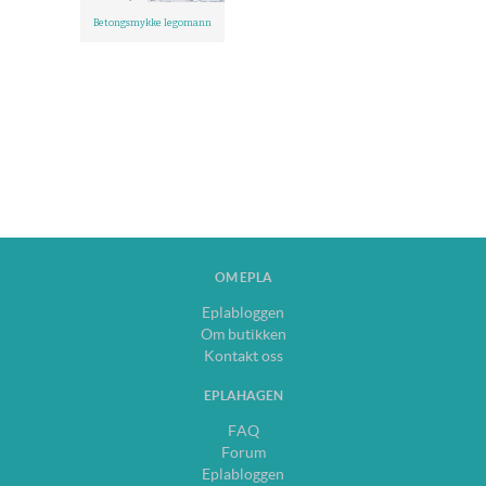
Betongsmykke legomann
OM EPLA
Eplabloggen
Om butikken
Kontakt oss
EPLAHAGEN
FAQ
Forum
Eplabloggen