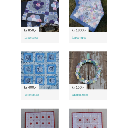
kr 850,-
kr 1800,-
Lappeteppe
Lappeteppe
kr 400,-
kr 150,-
Tekstilbilde
Knappekrans