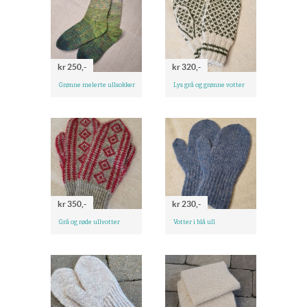
kr 250,-
kr 320,-
Grønne melerte ullsokker
Lys grå og grønne votter
kr 350,-
kr 230,-
Grå og røde ullvotter
Votter i blå ull