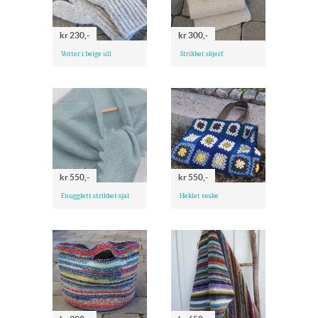
kr 230,-
kr 300,-
Votter i beige ull
Strikket skjerf
kr 550,-
kr 550,-
Fnugglett strikket sjal
Heklet veske