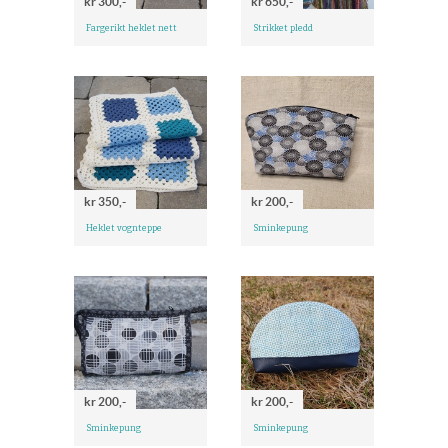
kr 300,-
kr 650,-
Fargerikt heklet nett
Strikket pledd
kr 350,-
kr 200,-
Heklet vognteppe
Sminkepung
kr 200,-
kr 200,-
Sminkepung
Sminkepung