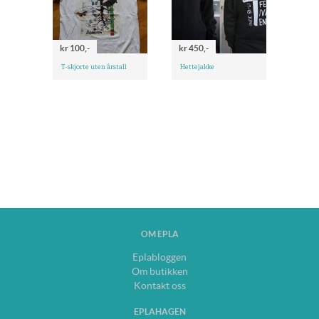
kr 100,-
kr 450,-
T-skjorte uten årstall
Hettejakke
OM EPLA
Eplabloggen
Om butikken
Kontakt oss
EPLAHAGEN