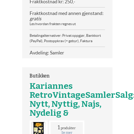
Fraktkostnad kr: 250,-
Fraktkostnad med annen gjenstand:
gratis
Les hvordan frakten regnes ut
Betalingalternativer: Privat oppgjør, Bankkort
(PayPal), Postoppkrav (+ gebyr), Faktura
Avdeling: Samler
Butikken
Kariannes
RetroVintageSamlerSalg
Nytt, Nyttig, Najs,
Nydelig &
1
produkter
Se mer