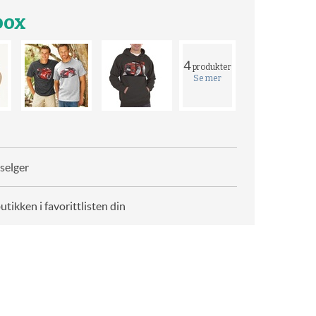
box
4
produkter
Se mer
selger
butikken i favorittlisten din