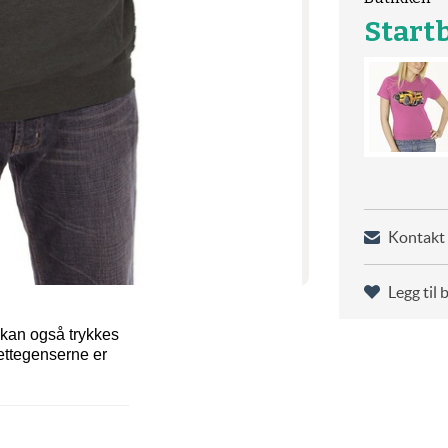
Start
Kontakt 
Legg til 
 kan også trykkes
hettegenserne er