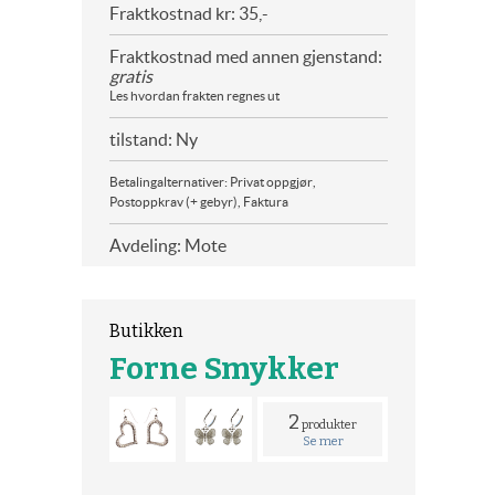
Fraktkostnad kr: 35,-
Fraktkostnad med annen gjenstand:
gratis
Les hvordan frakten regnes ut
tilstand: Ny
Betalingalternativer: Privat oppgjør,
Postoppkrav (+ gebyr), Faktura
Avdeling: Mote
Butikken
Forne Smykker
2
produkter
Se mer