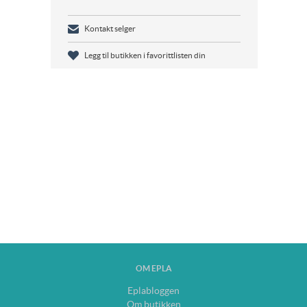
Kontakt selger
Legg til butikken i favorittlisten din
OM EPLA
Eplabloggen
Om butikken