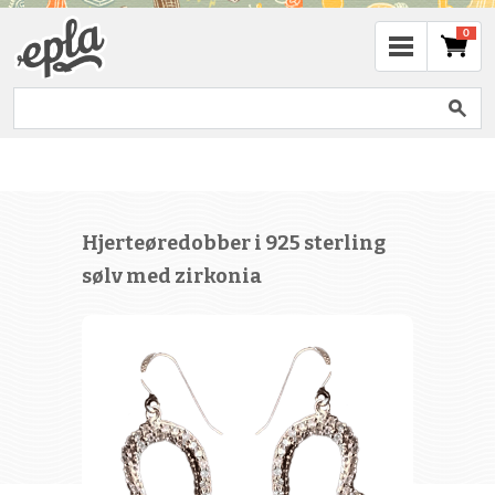
0
Hjerteøredobber i 925 sterling
sølv med zirkonia