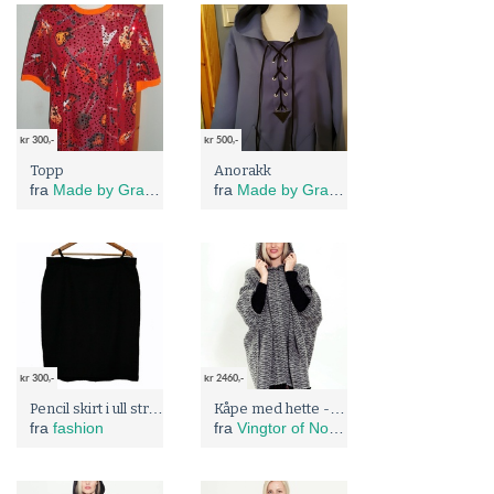
kr 300,-
kr 500,-
Topp
Anorakk
fra
Made by Grandma
fra
Made by Grandma
kr 300,-
kr 2460,-
Pencil skirt i ull str. 44-46
Kåpe med hette - Ingrid
fra
fashion
fra
Vingtor of Norway