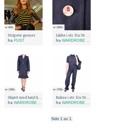
kr 800,-
kr 2000,-
Jakke i str. fra 36 til 50
Stripete genser
fra
PUST
fra
WARDROBE MISTRESS
kr 1300,-
kr 1700,-
Skjørt med høyt liv i lin str. 36 til 50
Bukse i str. fra 36 til 50
fra
WARDROBE MISTRESS
fra
WARDROBE MISTRESS
Side 1 av 1.