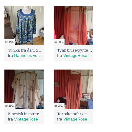
kr 150,-
kr 300,-
Tunika fra Åshild - str 50
Tynn bluse/pyntejakke.
fra
Hanneles verden - gjenbruk og omsøm
fra
VintageRose
kr 250,-
kr 250,-
Kinesisk inspirert bluse.
Terrakottafarget kjole med flaggermusermer.
fra
VintageRose
fra
VintageRose