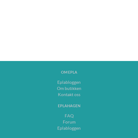
OM EPLA
Eplabloggen
Om butikken
Kontakt oss
EPLAHAGEN
FAQ
Forum
Eplabloggen