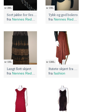
kr 200,-
kr 150,-
Sort jakke for festlige anledninger
Tykk og god bolero.
fra
Nennes Redesign
fra
Nennes Redesign
kr 150,-
kr 1300,-
Rutete skjørt fra Mikko
Langt flott skjørt.
fra
Nennes Redesign
fra
fashion