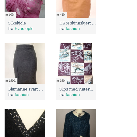
kr 600,-
kr 410,-
H&M skinnskjørt i fersken-/lakserosa farge Str. S Hennes & Mauritz
Silkekjole
fra
Evas eple
fra
fashion
kr 1500,-
kr 350,-
Blumarine svart design skjørt i ull med splitt bak Str. XS
Slips med vinteridrett mønster fra Hugo Boss
fra
fashion
fra
fashion