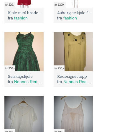
kr 220,-
kr 1200,-
Kjole med broderi og paljetter fra Lindex - Skandinavisk design vinrød str EU 38
Aubergine kjole fra Lyst, norsk design str. S
fra
fashion
fra
fashion
kr 250,-
kr 250,-
Selskapskjole
Redesignet topp
fra
Nennes Redesign
fra
Nennes Redesign