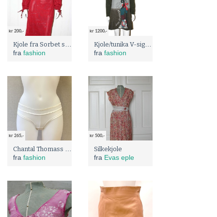
kr 200,-
kr 1200,-
Kjole fra Sorbet str. S
Kjole/tunika V-sign med tags
fra
fashion
fra
fashion
kr 265,-
kr 500,-
Chantal Thomass fransk design luksuriøs truse EU 38
Silkekjole
fra
fashion
fra
Evas eple