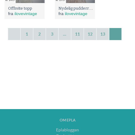
kr 149,-
kr 199,-
Nydelig pudderrosa singlet
Offhvite topp
fra
ilovevintage
fra
ilovevintage
1
2
3
…
11
12
13
14
OM EPLA
Eplabloggen