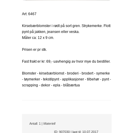
Art: 6467
Kirsebærblomster i rødt på sort gren. Strykemerke. Flott
pynt på jakken, jeansen eller veska.
Måler ca: 12 x 9 cm.
Prisen er pr stk.
Fast frakt er kr: 69,- uavhengig av hvor mye du bestiller.
Blomster - kirsebærblomst - broderi - brodert - symerke
- tøymerker - tekstilpynt - applikasjoner - tilbehør - pynt -
scrapping - dekor - epla - blåbærtua
Antall: 1 |
Materiell
ID: 907030 | lagt til: 10.07.2017