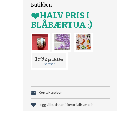
Butikken
❤️HALV PRIS I
BLÅBÆRTUA :)
1992
produkter
Se mer
Kontakt selger
Legg til butikken i favorittlisten din