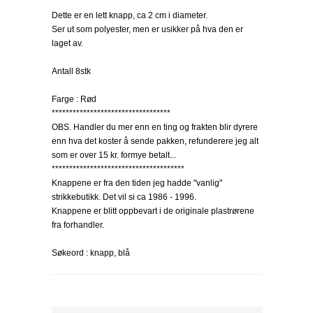
Dette er en lett knapp, ca 2 cm i diameter.
Ser ut som polyester, men er usikker på hva den er
laget av.
Antall 8stk
Farge : Rød
**********************************
OBS. Handler du mer enn en ting og frakten blir dyrere
enn hva det koster å sende pakken, refunderere jeg alt
som er over 15 kr. formye betalt...
**************************************
Knappene er fra den tiden jeg hadde "vanlig"
strikkebutikk. Det vil si ca 1986 - 1996.
Knappene er blitt oppbevart i de originale plastrørene
fra forhandler.
Søkeord : knapp, blå