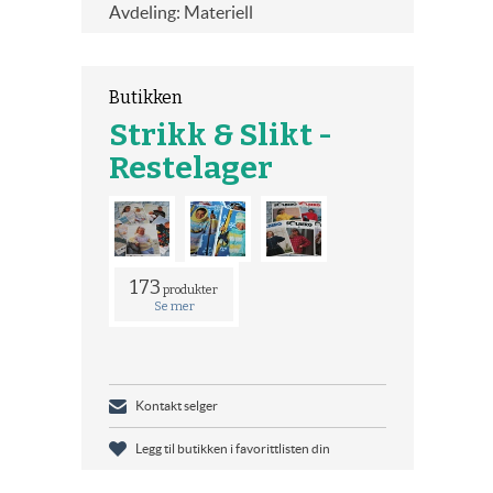
Avdeling: Materiell
Butikken
Strikk & Slikt -
Restelager
173
produkter
Se mer
Kontakt selger
Legg til butikken i favorittlisten din