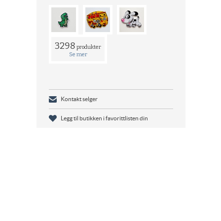
3298
produkter
Se mer
Kontakt selger
Legg til butikken i favorittlisten din