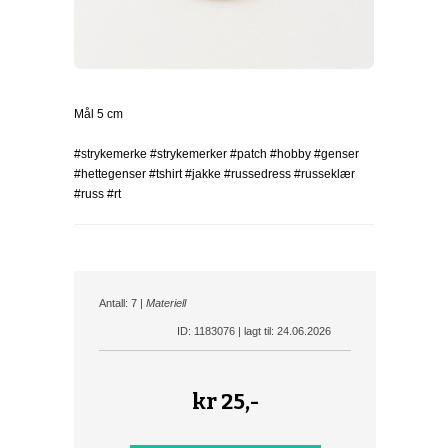
Mål 5 cm
#strykemerke #strykemerker #patch #hobby #genser
#hettegenser #tshirt #jakke #russedress #russeklær
#russ #rt
Antall: 7 |
Materiell
ID: 1183076 | lagt til: 24.06.2026
kr
25,-