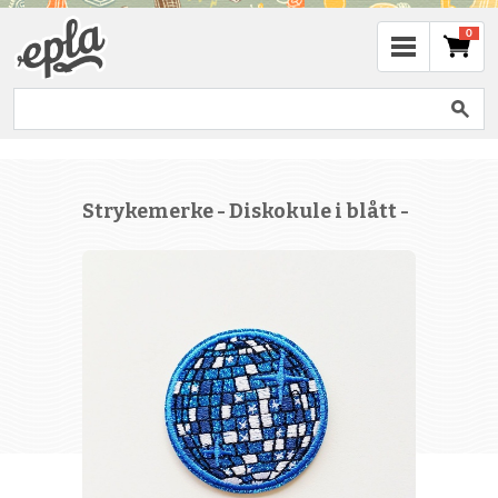
0
Strykemerke - Diskokule i blått -