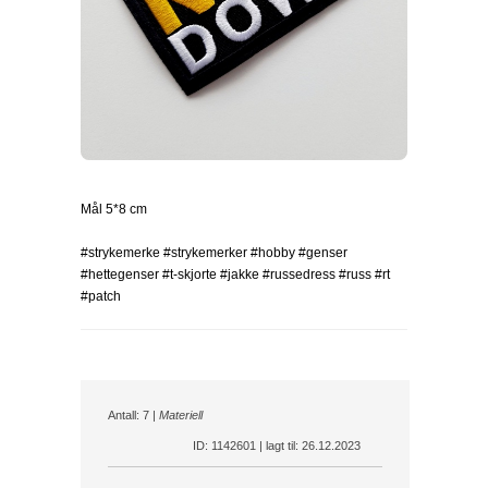
Mål 5*8 cm
#strykemerke #strykemerker #hobby #genser
#hettegenser #t-skjorte #jakke #russedress #russ #rt
#patch
Antall: 7 |
Materiell
ID: 1142601 | lagt til: 26.12.2023