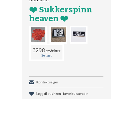
❤️ Sukkerspinn
heaven ❤️
3298
produkter
Se mer
Kontakt selger
Legg til butikken i favorittlisten din