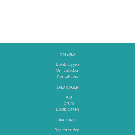
OM EPLA
Eplabloggen
Om butikken
Kontakt oss
EPLAHAGEN
FAQ
Forum
Eplabloggen
DIN KONTO
Registrer deg!