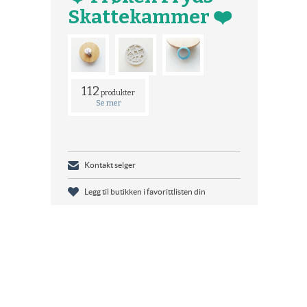
Skattekammer ❤️
112
produkter
Se mer
Kontakt selger
Legg til butikken i favorittlisten din