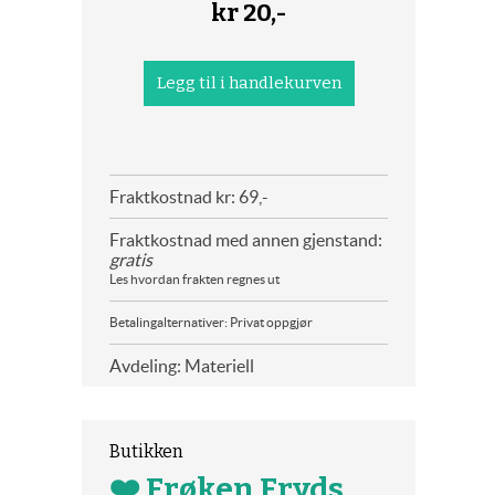
kr
20,-
Fraktkostnad kr: 69,-
Fraktkostnad med annen gjenstand:
gratis
Les hvordan frakten regnes ut
Betalingalternativer: Privat oppgjør
Avdeling: Materiell
Butikken
❤️ Frøken Fryds