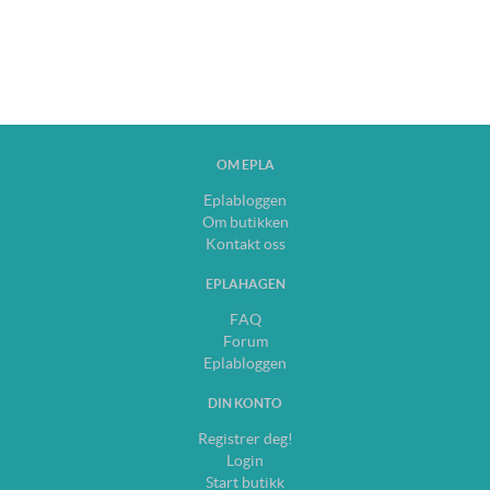
OM EPLA
Eplabloggen
Om butikken
Kontakt oss
EPLAHAGEN
FAQ
Forum
Eplabloggen
DIN KONTO
Registrer deg!
Login
Start butikk