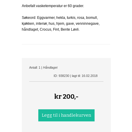
Anbefalt vasketemperatur er 60 grader.
Søkeord: Eggvarmer, hekla, turkis, rosa, bomull,
kjøkken, interiør, hus, hjem, gave, venninnegave,
håndlaget, Crocus, Fint, Bente Løvli.
Antall: 1 |
Håndlaget
ID: 938230 | lagt til: 16.02.2018
kr
200,-