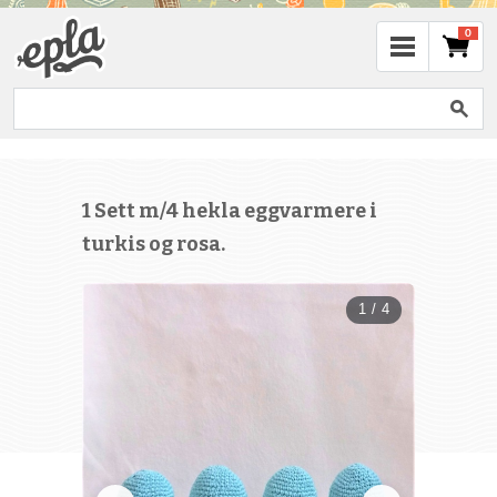
0
1 Sett m/4 hekla eggvarmere i
turkis og rosa.
1 / 4