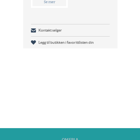
Se mer
Kontakt selger
Legg til butikken i favorittlisten din
OM EPLA