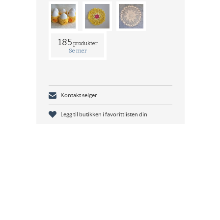
185
produkter
Se mer
Kontakt selger
Legg til butikken i favorittlisten din