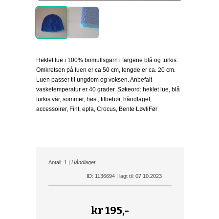
Heklet lue i 100% bomullsgarn i fargene blå og turkis.
Omkretsen på luen er ca 50 cm, lengde er ca. 20 cm.
Luen passer til ungdom og voksen. Anbefalt
vasketemperatur er 40 grader. Søkeord: heklet lue, blå
turkis vår, sommer, høst, tilbehør, håndlaget,
accessoirer, Fint, epla, Crocus, Bente LøvliFør
Antall: 1 |
Håndlaget
ID: 1136694 | lagt til: 07.10.2023
kr
195,-