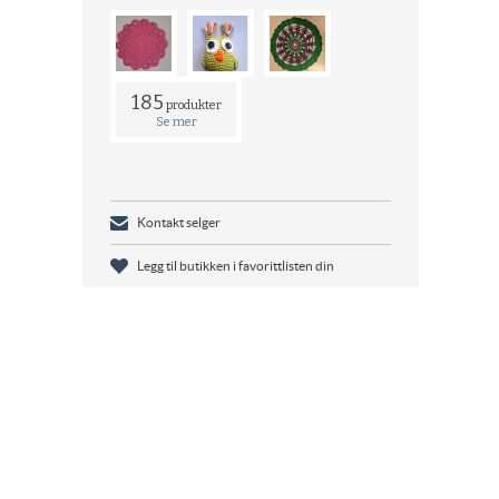
185
produkter
Se mer
Kontakt selger
Legg til butikken i favorittlisten din