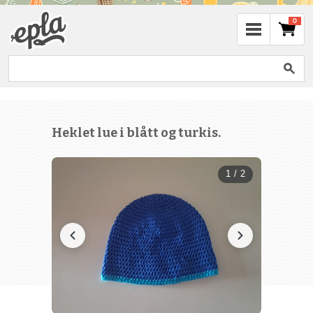
0
Heklet lue i blått og turkis.
1 / 2