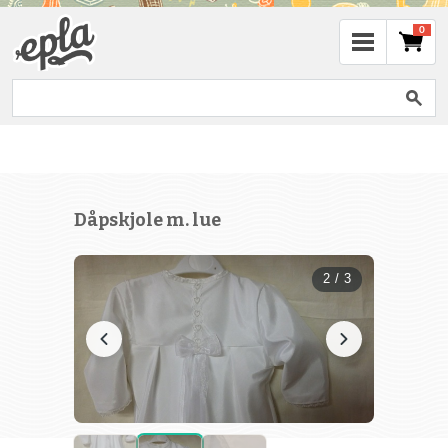
0
Dåpskjole m. lue
2 / 3