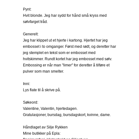
Pynt:
Hvit blonde. Jeg har sydd for hånd små kryss med
sølvfarget tråd.
Generelt:
Jeg har klippet ut et hjerte i kartong. Hjertet har jeg
embosset i to omganger. Først med rødt, og deretter har
jeg stemplet en tekst som er embosset med
hvitskimmer. Rundt kortet har jeg embosset med sølv.
Embossing er når man "limer" for deretter å tilføre et
pulver som man smelter.
Inni:
Lys flate til å skrive på.
Søkeord:
Valentine, Valentin, hjertedagen.
Gratulasjoner, bursdag, bursdagskort, kvinne, dame.
Håndlaget av Silje Rykken
Mine butikker på Epla: