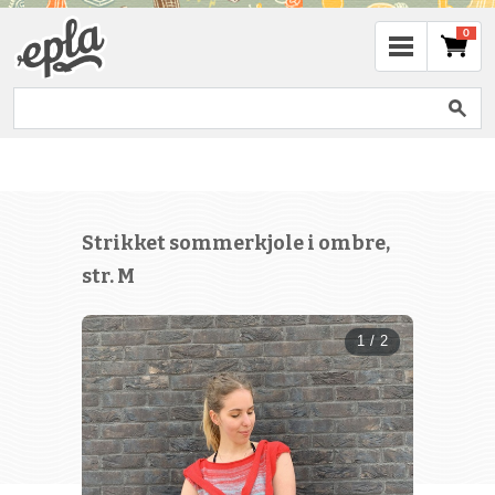
0
Strikket sommerkjole i ombre,
str. M
1 / 2