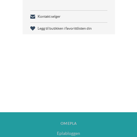
Kontakt selger
Legg til butikken i favorittlisten din
OM EPLA
Eplabloggen