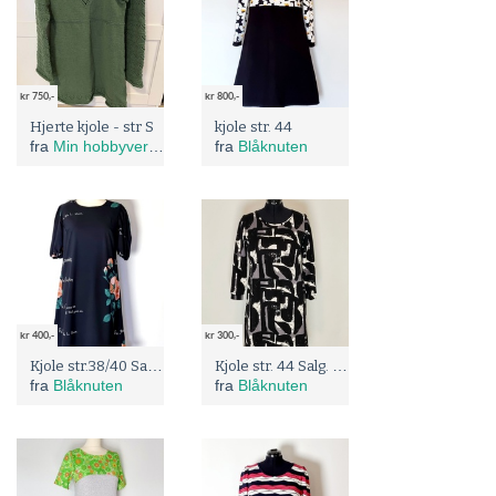
kr 750,-
kr 800,-
Hjerte kjole - str S
kjole str. 44
fra
Min hobbyverden
fra
Blåknuten
kr 400,-
kr 300,-
Kjole str.38/40 Salg før: 750;
Kjole str. 44 Salg. Før: 750;
fra
Blåknuten
fra
Blåknuten