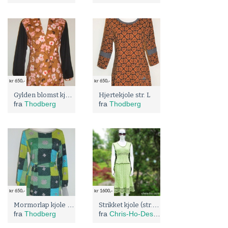
kr 650,-
kr 650,-
Gylden blomst kjole str. XL
Hjertekjole str. L
fra
Thodberg
fra
Thodberg
kr 650,-
kr 1600,-
Mormorlap kjole str. L
Strikket kjole (str. 38 - 40)
fra
Thodberg
fra
Chris-Ho-Design