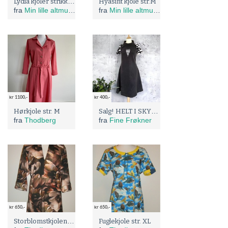
Lydia kjoler strikkes på bestilling :)
Hyasint kjole str.M
fra
Min lille altmulig butikk :)
fra
Min lille altmulig butikk :)
kr 1100,-
kr 400,-
Salg! HELT I SKYENE str 36/38
Hørkjole str. M
fra
Thodberg
fra
Fine Frøkner
kr 650,-
kr 650,-
Storblomstkjolen str. XXL
Fuglekjole str. XL