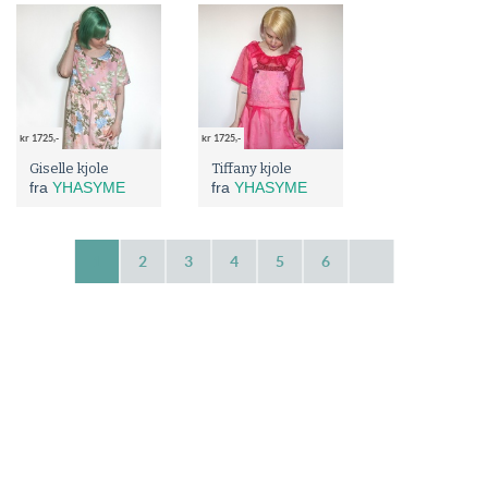
kr 1725,-
kr 1725,-
Giselle kjole
Tiffany kjole
fra
YHASYME
fra
YHASYME
1
2
3
4
5
6