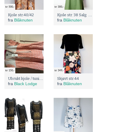
kr 500,-
kr 300,-
Kjole str. 38 Salg. Før: 750;
Kjole str.40/42
fra
Blåknuten
fra
Blåknuten
kr 150,-
kr 349,-
Ubrukt kjole / tunika fra Se min kjole
Skjørt str.44
fra
Black Lodge
fra
Blåknuten