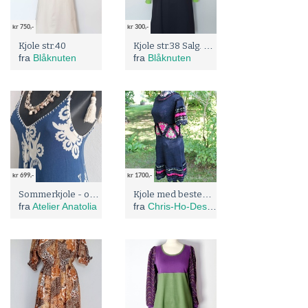
kr 750,-
kr 300,-
Kjole str.38 Salg. Før: 750;
Kjole str.40
fra
Blåknuten
fra
Blåknuten
kr 699,-
kr 1700,-
Sommerkjole - one size (opp til 44/46)
Kjole med bestemorruter str.S/ M
fra
Atelier Anatolia
fra
Chris-Ho-Design