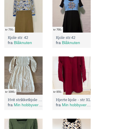
kr 750,-
kr 700,-
Kjole str. 42
Kjole str.42
fra
Blåknuten
fra
Blåknuten
kr 1000,-
kr 850,-
Hvit strikketkjole - Str S
Hjerte kjole - str XL
fra
Min hobbyverden
fra
Min hobbyverden