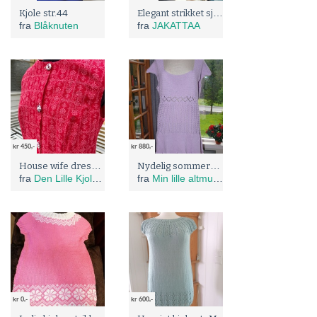
Elegant strikket sjokoladekjole - 100% yakull (mongolsk yak)
Kjole str.44
fra
Blåknuten
fra
JAKATTAA
kr 450,-
kr 880,-
House wife dress, bringebær-rød
Nydelig sommerkjole i str.L-XL
fra
Den Lille Kjolefabrikken
fra
Min lille altmulig butikk :)
kr 0,-
kr 600,-