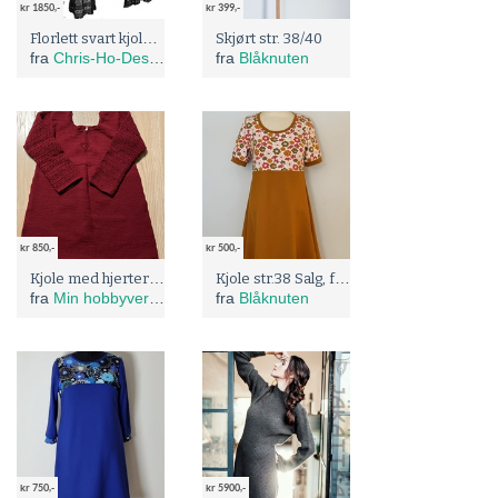
kr 1850,-
kr 399,-
Florlett svart kjole 38 - 40
Skjørt str. 38/40
fra
Chris-Ho-Design
fra
Blåknuten
kr 850,-
kr 500,-
Kjole med hjerter - Burgunder (XL)
Kjole str.38 Salg, før: 750;
fra
Min hobbyverden
fra
Blåknuten
kr 750,-
kr 5900,-