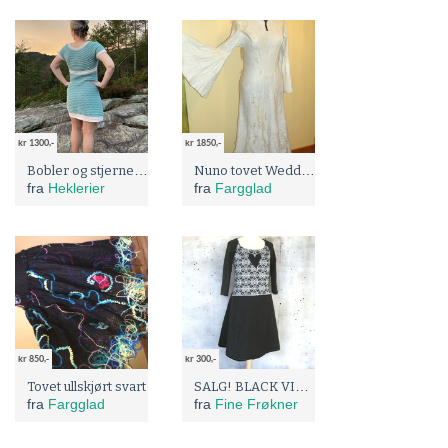
kr 1300,-
kr 1850,-
Bobler og stjerne Kjole
Nuno tovet Wedding Dress "Winter Wedding"
fra
Heklerier
fra
Fargglad
kr 850,-
kr 300,-
SALG! BLACK VINTAGE str 36/38
Tovet ullskjørt svart
fra
Fargglad
fra
Fine Frøkner