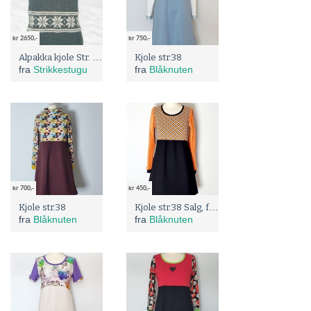
kr 2650,-
kr 750,-
Alpakka kjole Str. 38/40.
Kjole str.38
fra
Strikkestugu
fra
Blåknuten
kr 700,-
kr 450,-
Kjole str.38 Salg, før: 750;
Kjole str.38
fra
Blåknuten
fra
Blåknuten