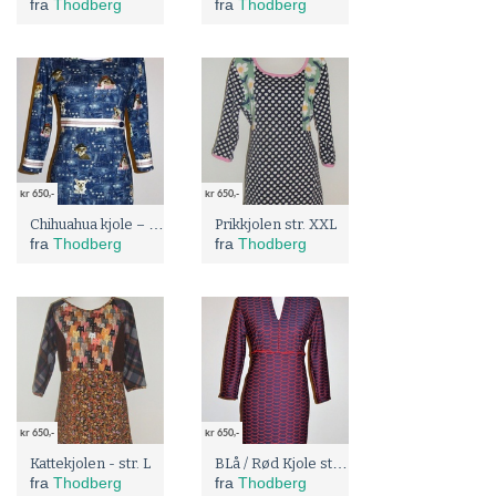
fra
Thodberg
fra
Thodberg
kr 650,-
kr 650,-
Chihuahua kjole – str. S
Prikkjolen str. XXL
fra
Thodberg
fra
Thodberg
kr 650,-
kr 650,-
BLå / Rød Kjole str. S
Kattekjolen - str. L
fra
Thodberg
fra
Thodberg