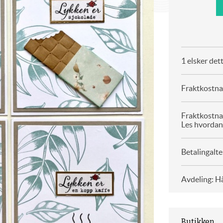
1 elsker det
Fraktkostnad
Fraktkostna
Les hvordan
Betalingalte
Avdeling: H
Butikken