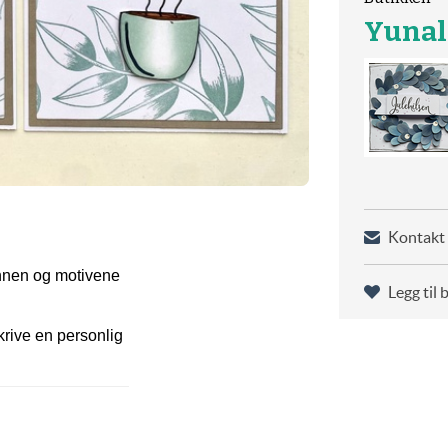
Yuna
Kontakt 
unnen og motivene
Legg til 
skrive en personlig