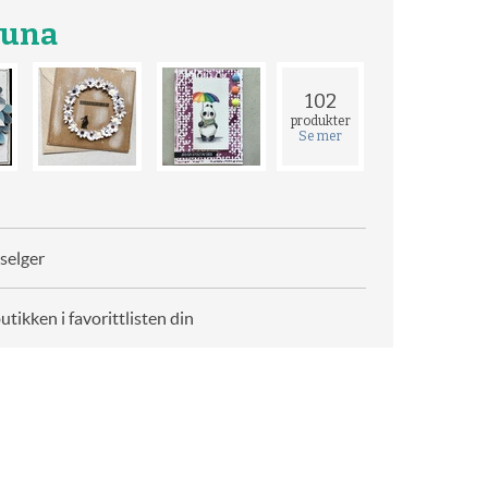
luna
102
produkter
Se mer
selger
butikken i favorittlisten din