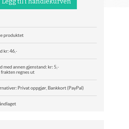
te produktet
 kr: 46,-
d med annen gjenstand: kr: 5,-
 frakten regnes ut
rnativer: Privat oppgjør, Bankkort (PayPal)
åndlaget