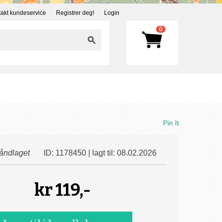
akt kundeservice
Registrer deg!
Login
0
Pin It
åndlaget
ID: 1178450 | lagt til: 08.02.2026
kr
119,-