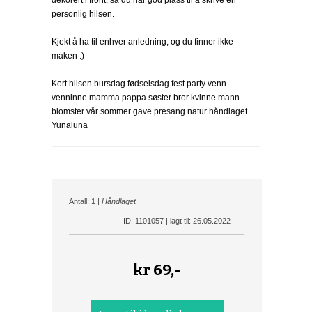
dekorert i front, så du har god plass til å skrive en
personlig hilsen.
Kjekt å ha til enhver anledning, og du finner ikke
maken :)
Kort hilsen bursdag fødselsdag fest party venn
venninne mamma pappa søster bror kvinne mann
blomster vår sommer gave presang natur håndlaget
Yunaluna
Antall: 1 |
Håndlaget
ID: 1101057 | lagt til: 26.05.2022
kr
69,-