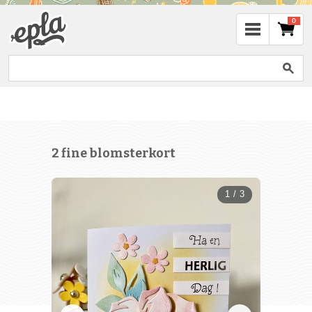
0
2 fine blomsterkort
1 / 3