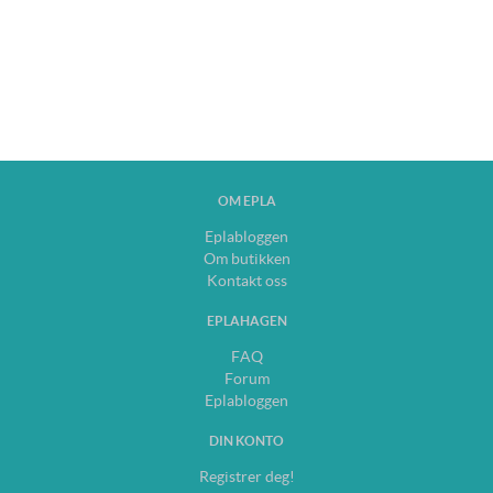
OM EPLA
Eplabloggen
Om butikken
Kontakt oss
EPLAHAGEN
FAQ
Forum
Eplabloggen
DIN KONTO
Registrer deg!