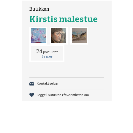
Butikken
Kirstis malestue
24
produkter
Se mer
Kontakt selger
Legg til butikken i favorittlisten din