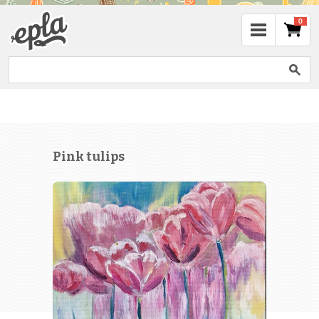
0
Pink tulips