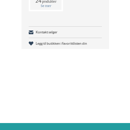
24
produkter
Se mer
Kontakt selger
Legg til butikken i favorittlisten din