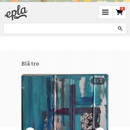
0
Blå tro
1 / 2