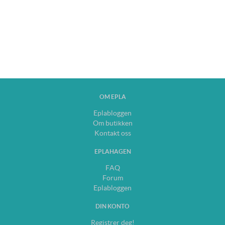
OM EPLA
Eplabloggen
Om butikken
Kontakt oss
EPLAHAGEN
FAQ
Forum
Eplabloggen
DIN KONTO
Registrer deg!