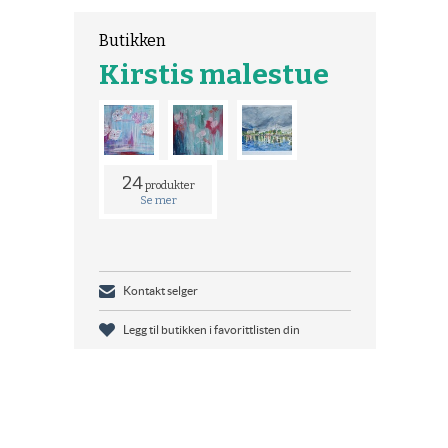
Butikken
Kirstis malestue
24
produkter
Se mer
Kontakt selger
Legg til butikken i favorittlisten din