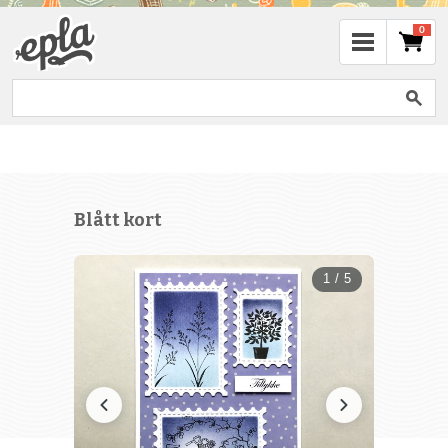
0
Blått kort
1 / 5