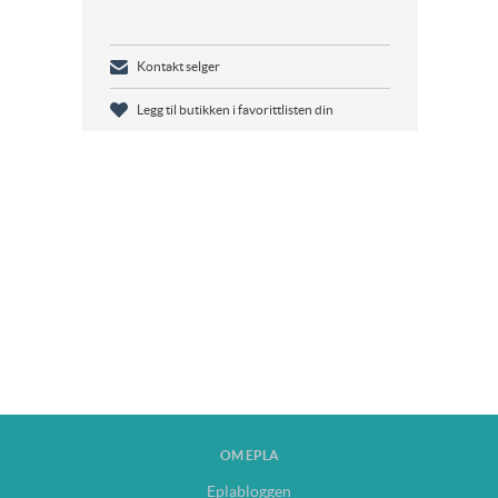
Kontakt selger
Legg til butikken i favorittlisten din
OM EPLA
Eplabloggen