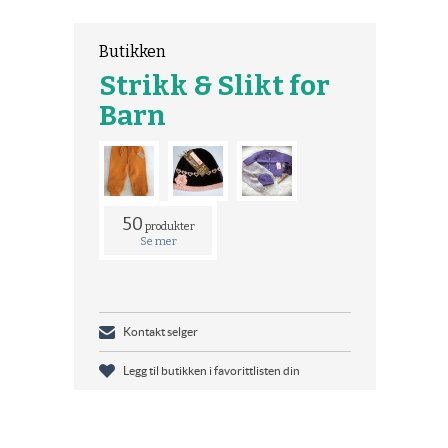
Butikken
Strikk & Slikt for
Barn
50
produkter
Se mer
Kontakt selger
Legg til butikken i favorittlisten din