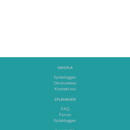
OM EPLA
Eplabloggen
Om butikken
Kontakt oss
EPLAHAGEN
FAQ
Forum
Eplabloggen