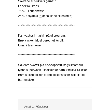
Sokkene er strikket i garnet :
Fabel fra Drops
75 % ull superwash
25 % polyamid (gjør sokkene slitesterke)
**********************************************
Kan vaskes i maskin på ullprogram.
Bruk vaskemiddel beregnet for ull.
Unngå tøymykner
**********************************************
Søkeord :www.Epla.no/shops/strikkogsliktforbarn ,
tynne superwash ullsokker for barn, Strikk & Slikt for
Barn,strikkesokker, barnesokker,sokker, slitesterke
barnesokke
Antall: 1 |
Håndlaget