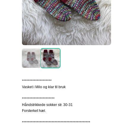
********************
Vasket i Milo og klar til bruk
**********************
Håndstrikkede sokker str. 30-31
Forsterket hæl.
**********************************************