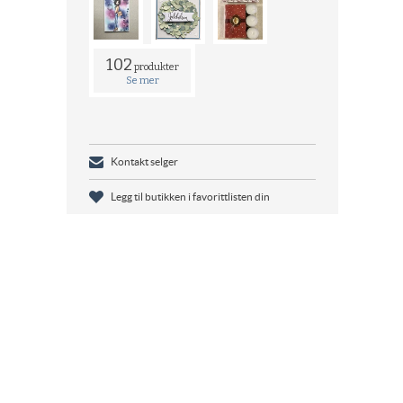
102
produkter
Se mer
Kontakt selger
Legg til butikken i favorittlisten din