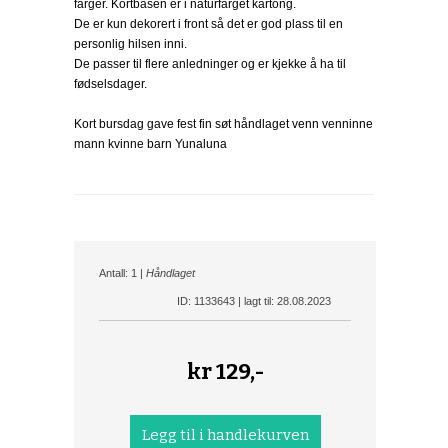
farger. Kortbasen er i naturfarget kartong.
De er kun dekorert i front så det er god plass til en
personlig hilsen inni.
De passer til flere anledninger og er kjekke å ha til
fødselsdager.
Kort bursdag gave fest fin søt håndlaget venn venninne
mann kvinne barn Yunaluna
Antall: 1 |
Håndlaget
ID: 1133643 | lagt til: 28.08.2023
kr
129,-