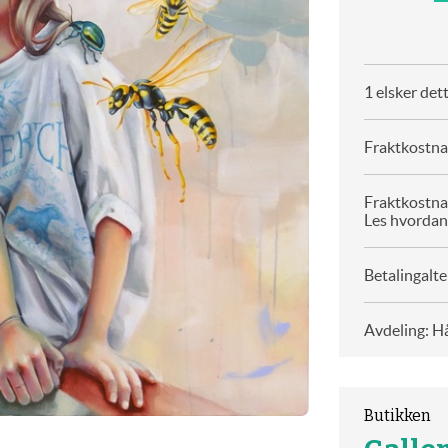
1 elsker det
Fraktkostnad
Fraktkostna
Les hvordan
Betalingalte
Avdeling: H
Butikken