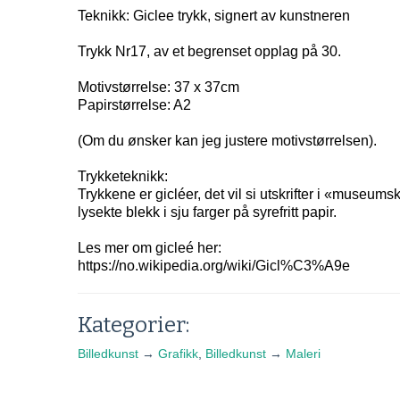
Teknikk: Giclee trykk, signert av kunstneren
Trykk Nr17, av et begrenset opplag på 30.
Motivstørrelse: 37 x 37cm
Papirstørrelse: A2
(Om du ønsker kan jeg justere motivstørrelsen).
Trykketeknikk:
Trykkene er gicléer, det vil si utskrifter i «museums
lysekte blekk i sju farger på syrefritt papir.
Les mer om gicleé her:
https://no.wikipedia.org/wiki/Gicl%C3%A9e
Kategorier:
Billedkunst
→
Grafikk
,
Billedkunst
→
Maleri