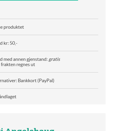
te produktet
 kr: 50,-
d med annen gjenstand:
gratis
 frakten regnes ut
rnativer: Bankkort (PayPal)
åndlaget