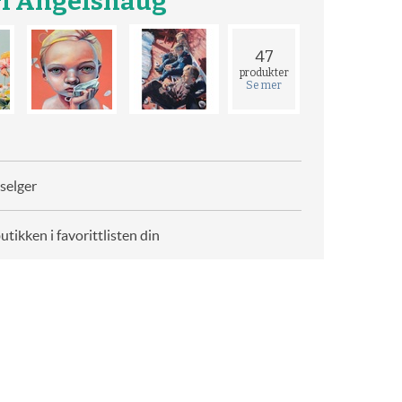
ri Angelshaug
47
produkter
Se mer
selger
butikken i favorittlisten din