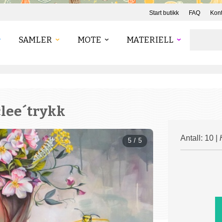
Start butikk
FAQ
Kont
SAMLER
MOTE
MATERIELL
clee´trykk
Antall: 10 |
5 / 5