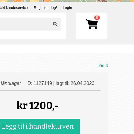
akt kundeservice
Registrer deg!
Login
0
Pin It
Håndlaget
ID: 1127149 | lagt til: 26.04.2023
kr
1200,-